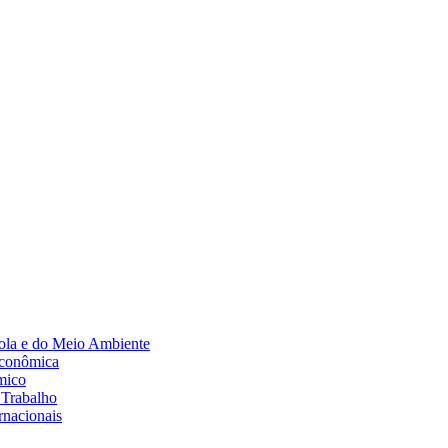
Diminuir fonte
ola e do Meio Ambiente
Econômica
mico
 Trabalho
rnacionais