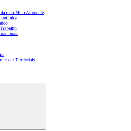
ola e do Meio Ambiente
Econômica
mico
 Trabalho
rnacionais
da
cas e Territoriais
Buscar