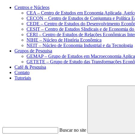
Conteúdo principal
Menu principal
Rodapé
Centros e Núcleos
CEA – Centro de Estudos em Economia Aplicada, Agríc
CECON – Centro de Estudos de Conjuntura e Política 
CEDE – Centro de Estudos do Desenvolvimento Econô
CESIT – Centro de Estudos SIndicais e de Economia do
CERI – Centro de Estudos de Relações Econômicas Inte
NIHE – Núcleo de História Econômica
NEIT – Núcleo de Economia Industrial e da Tecnologia
Grupos de Pesquisa
GEMAP – Grupo de Estudos em Macroeconomia Aplica
GETETE – Grupo de Estudo das Transformações Econômi
Café & Pesquisa
Contato
Tutoriais
Buscar no site