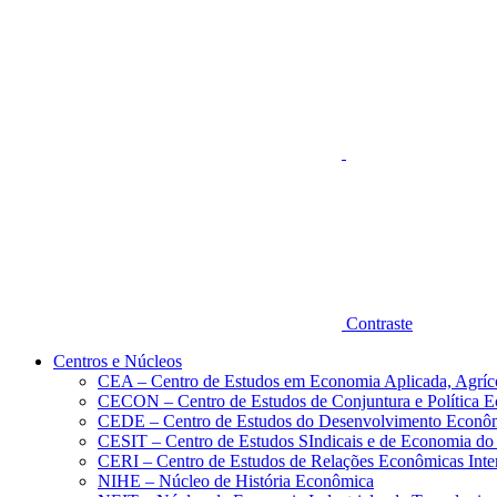
Aumentar fonte
Contraste
Centros e Núcleos
CEA – Centro de Estudos em Economia Aplicada, Agríc
CECON – Centro de Estudos de Conjuntura e Política 
CEDE – Centro de Estudos do Desenvolvimento Econô
CESIT – Centro de Estudos SIndicais e de Economia do
CERI – Centro de Estudos de Relações Econômicas Inte
NIHE – Núcleo de História Econômica