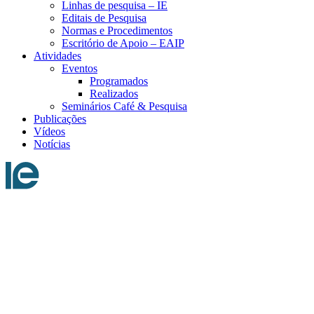
Linhas de pesquisa – IE
Editais de Pesquisa
Normas e Procedimentos
Escritório de Apoio – EAIP
Atividades
Eventos
Programados
Realizados
Seminários Café & Pesquisa
Publicações
Vídeos
Notícias
Menu