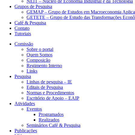
NEIT – Núcleo de Economia Industrial e da Tecnologia
Grupos de Pesquisa
GEMAP – Grupo de Estudos em Macroeconomia Aplica
GETETE – Grupo de Estudo das Transformações Econômi
Café & Pesquisa
Contato
Tutoriais
Comissão
Sobre o portal
Quem Somos
Composição
Regimento Interno
Links
Pesquisa
Linhas de pesquisa – IE
Editais de Pesquisa
Normas e Procedimentos
Escritório de Apoio – EAIP
Atividades
Eventos
Programados
Realizados
Seminários Café & Pesquisa
Publicações