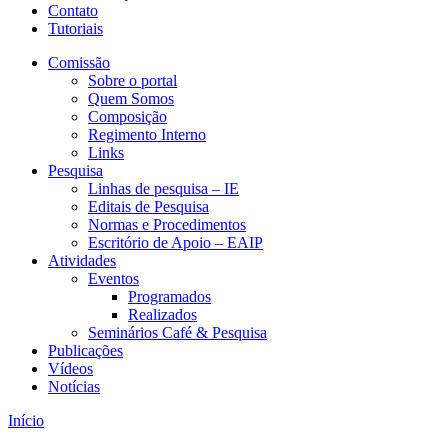
Contato
Tutoriais
Comissão
Sobre o portal
Quem Somos
Composição
Regimento Interno
Links
Pesquisa
Linhas de pesquisa – IE
Editais de Pesquisa
Normas e Procedimentos
Escritório de Apoio – EAIP
Atividades
Eventos
Programados
Realizados
Seminários Café & Pesquisa
Publicações
Vídeos
Notícias
Início