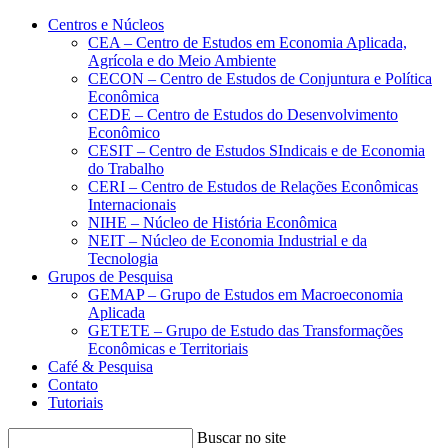
Conteúdo principal
Menu principal
Rodapé
Centros e Núcleos
CEA – Centro de Estudos em Economia Aplicada,
Agrícola e do Meio Ambiente
CECON – Centro de Estudos de Conjuntura e Política
Econômica
CEDE – Centro de Estudos do Desenvolvimento
Econômico
CESIT – Centro de Estudos SIndicais e de Economia
do Trabalho
CERI – Centro de Estudos de Relações Econômicas
Internacionais
NIHE – Núcleo de História Econômica
NEIT – Núcleo de Economia Industrial e da
Tecnologia
Grupos de Pesquisa
GEMAP – Grupo de Estudos em Macroeconomia
Aplicada
GETETE – Grupo de Estudo das Transformações
Econômicas e Territoriais
Café & Pesquisa
Contato
Tutoriais
Buscar no site