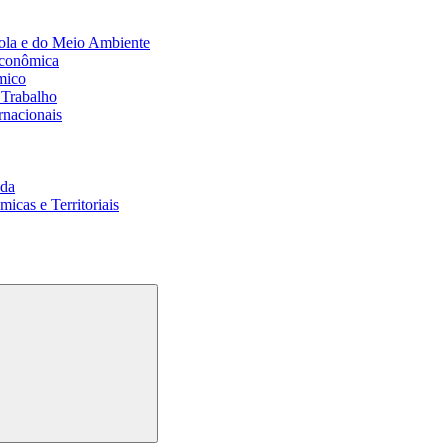
ola e do Meio Ambiente
Econômica
mico
 Trabalho
rnacionais
da
cas e Territoriais
Buscar