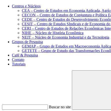
Conteúdo principal
Menu principal
Rodapé
Centros e Núcleos
CEA – Centro de Estudos em Economia Aplicada, Agríc
CECON – Centro de Estudos de Conjuntura e Política 
CEDE – Centro de Estudos do Desenvolvimento Econô
CESIT – Centro de Estudos SIndicais e de Economia do
CERI – Centro de Estudos de Relações Econômicas Inte
NIHE – Núcleo de História Econômica
NEIT – Núcleo de Economia Industrial e da Tecnologia
Grupos de Pesquisa
GEMAP – Grupo de Estudos em Macroeconomia Aplica
GETETE – Grupo de Estudo das Transformações Econômi
Café & Pesquisa
Contato
Tutoriais
Buscar no site