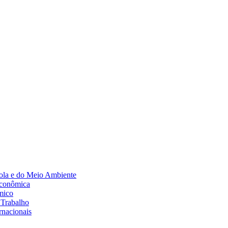
Diminuir fonte
ola e do Meio Ambiente
Econômica
mico
 Trabalho
rnacionais