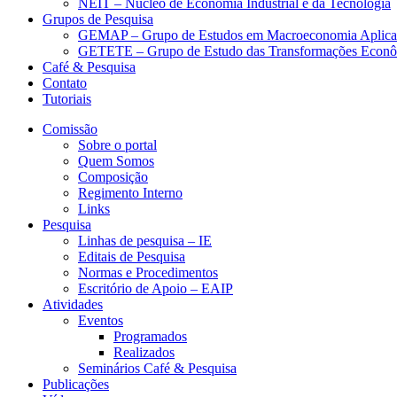
NEIT – Núcleo de Economia Industrial e da Tecnologia
Grupos de Pesquisa
GEMAP – Grupo de Estudos em Macroeconomia Aplica
GETETE – Grupo de Estudo das Transformações Econômi
Café & Pesquisa
Contato
Tutoriais
Comissão
Sobre o portal
Quem Somos
Composição
Regimento Interno
Links
Pesquisa
Linhas de pesquisa – IE
Editais de Pesquisa
Normas e Procedimentos
Escritório de Apoio – EAIP
Atividades
Eventos
Programados
Realizados
Seminários Café & Pesquisa
Publicações