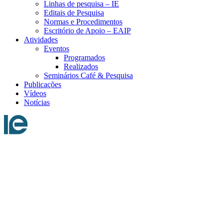
Linhas de pesquisa – IE
Editais de Pesquisa
Normas e Procedimentos
Escritório de Apoio – EAIP
Atividades
Eventos
Programados
Realizados
Seminários Café & Pesquisa
Publicações
Vídeos
Notícias
Menu