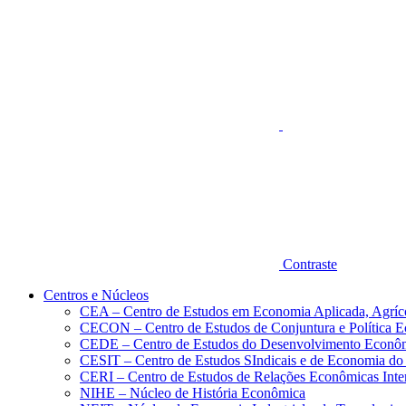
Aumentar fonte
Contraste
Centros e Núcleos
CEA – Centro de Estudos em Economia Aplicada, Agríc
CECON – Centro de Estudos de Conjuntura e Política 
CEDE – Centro de Estudos do Desenvolvimento Econô
CESIT – Centro de Estudos SIndicais e de Economia do
CERI – Centro de Estudos de Relações Econômicas Inte
NIHE – Núcleo de História Econômica