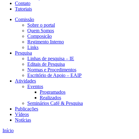
Contato
Tutoriais
Comissão
Sobre o portal
Quem Somos
Composição
Regimento Interno
Links
Pesquisa
Linhas de pesquisa – IE
Editais de Pesquisa
Normas e Procedimentos
Escritório de Apoio – EAIP
Atividades
Eventos
Programados
Realizados
Seminários Café & Pesquisa
Publicações
Vídeos
Notícias
Início