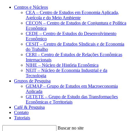
Conteúdo principal
Menu principal
Rodapé
Centros e Núcleos
CEA – Centro de Estudos em Economia Aplicada,
Agrícola e do Meio Ambiente
CECON – Centro de Estudos de Conjuntura e Política
Econômica
CEDE – Centro de Estudos do Desenvolvimento
Econômico
CESIT – Centro de Estudos SIndicais e de Economia
do Trabalho
CERI – Centro de Estudos de Relações Econômicas
Internacionais
NIHE – Núcleo de História Econômica
NEIT – Núcleo de Economia Industrial e da
Tecnologia
Grupos de Pesquisa
GEMAP – Grupo de Estudos em Macroeconomia
Aplicada
GETETE – Grupo de Estudo das Transformações
Econômicas e Territoriais
Café & Pesquisa
Contato
Tutoriais
Buscar no site