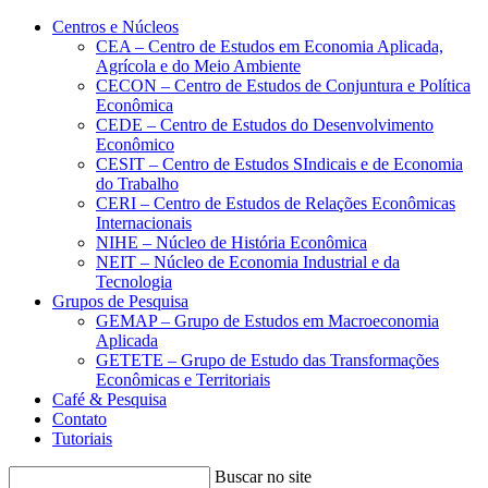
Conteúdo principal
Menu principal
Rodapé
Centros e Núcleos
CEA – Centro de Estudos em Economia Aplicada,
Agrícola e do Meio Ambiente
CECON – Centro de Estudos de Conjuntura e Política
Econômica
CEDE – Centro de Estudos do Desenvolvimento
Econômico
CESIT – Centro de Estudos SIndicais e de Economia
do Trabalho
CERI – Centro de Estudos de Relações Econômicas
Internacionais
NIHE – Núcleo de História Econômica
NEIT – Núcleo de Economia Industrial e da
Tecnologia
Grupos de Pesquisa
GEMAP – Grupo de Estudos em Macroeconomia
Aplicada
GETETE – Grupo de Estudo das Transformações
Econômicas e Territoriais
Café & Pesquisa
Contato
Tutoriais
Buscar no site