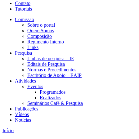
Contato
Tutoriais
Comissão
Sobre o portal
Quem Somos
Composição
Regimento Interno
Links
Pesquisa
Linhas de pesquisa – IE
Editais de Pesquisa
Normas e Procedimentos
Escritório de Apoio – EAIP
Atividades
Eventos
Programados
Realizados
Seminários Café & Pesquisa
Publicações
Vídeos
Notícias
Início