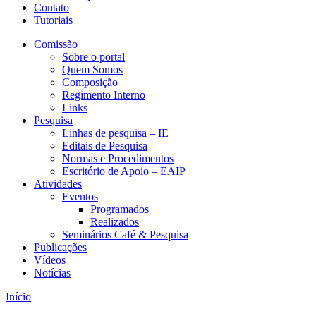
Contato
Tutoriais
Comissão
Sobre o portal
Quem Somos
Composição
Regimento Interno
Links
Pesquisa
Linhas de pesquisa – IE
Editais de Pesquisa
Normas e Procedimentos
Escritório de Apoio – EAIP
Atividades
Eventos
Programados
Realizados
Seminários Café & Pesquisa
Publicações
Vídeos
Notícias
Início