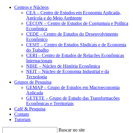
Conteúdo principal
Menu principal
Rodapé
Centros e Núcleos
CEA – Centro de Estudos em Economia Aplicada,
Agrícola e do Meio Ambiente
CECON – Centro de Estudos de Conjuntura e Política
Econômica
CEDE – Centro de Estudos do Desenvolvimento
Econômico
CESIT – Centro de Estudos SIndicais e de Economia
do Trabalho
CERI – Centro de Estudos de Relações Econômicas
Internacionais
NIHE – Núcleo de História Econômica
NEIT – Núcleo de Economia Industrial e da
Tecnologia
Grupos de Pesquisa
GEMAP – Grupo de Estudos em Macroeconomia
Aplicada
GETETE – Grupo de Estudo das Transformações
Econômicas e Territoriais
Café & Pesquisa
Contato
Tutoriais
Buscar no site