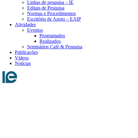
Linhas de pesquisa – IE
Editais de Pesquisa
Normas e Procedimentos
Escritório de Apoio – EAIP
Atividades
Eventos
Programados
Realizados
Seminários Café & Pesquisa
Publicações
Vídeos
Notícias
Menu