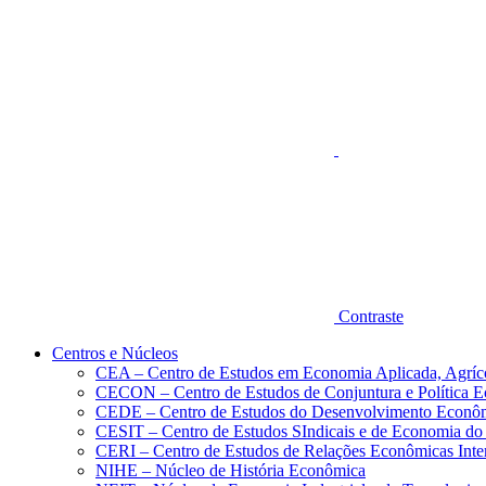
Aumentar fonte
Contraste
Centros e Núcleos
CEA – Centro de Estudos em Economia Aplicada, Agríc
CECON – Centro de Estudos de Conjuntura e Política 
CEDE – Centro de Estudos do Desenvolvimento Econô
CESIT – Centro de Estudos SIndicais e de Economia do
CERI – Centro de Estudos de Relações Econômicas Inte
NIHE – Núcleo de História Econômica