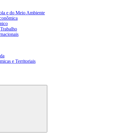
ola e do Meio Ambiente
Econômica
mico
 Trabalho
rnacionais
da
cas e Territoriais
Buscar