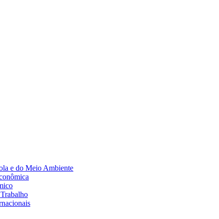
Diminuir fonte
ola e do Meio Ambiente
Econômica
mico
 Trabalho
rnacionais