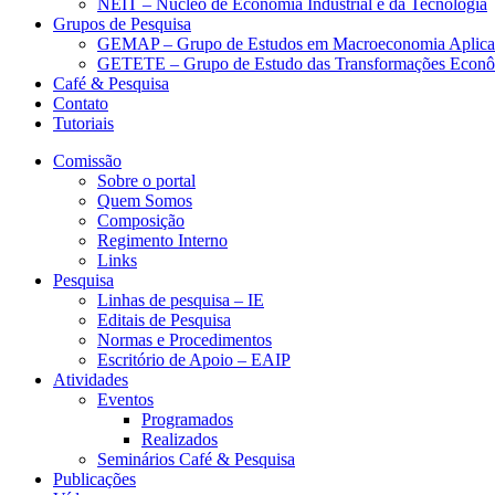
NEIT – Núcleo de Economia Industrial e da Tecnologia
Grupos de Pesquisa
GEMAP – Grupo de Estudos em Macroeconomia Aplica
GETETE – Grupo de Estudo das Transformações Econômi
Café & Pesquisa
Contato
Tutoriais
Comissão
Sobre o portal
Quem Somos
Composição
Regimento Interno
Links
Pesquisa
Linhas de pesquisa – IE
Editais de Pesquisa
Normas e Procedimentos
Escritório de Apoio – EAIP
Atividades
Eventos
Programados
Realizados
Seminários Café & Pesquisa
Publicações