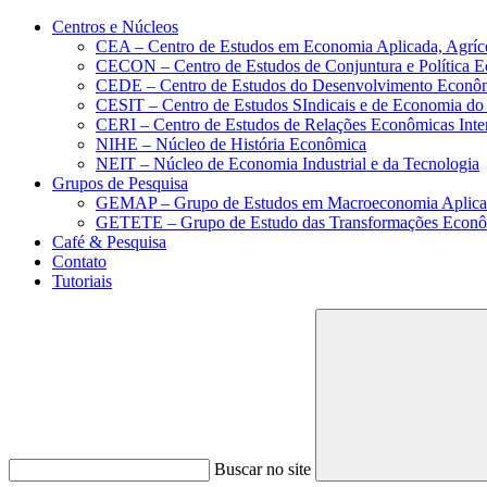
Conteúdo principal
Menu principal
Rodapé
Centros e Núcleos
CEA – Centro de Estudos em Economia Aplicada, Agríc
CECON – Centro de Estudos de Conjuntura e Política 
CEDE – Centro de Estudos do Desenvolvimento Econô
CESIT – Centro de Estudos SIndicais e de Economia do
CERI – Centro de Estudos de Relações Econômicas Inte
NIHE – Núcleo de História Econômica
NEIT – Núcleo de Economia Industrial e da Tecnologia
Grupos de Pesquisa
GEMAP – Grupo de Estudos em Macroeconomia Aplica
GETETE – Grupo de Estudo das Transformações Econômi
Café & Pesquisa
Contato
Tutoriais
Buscar no site