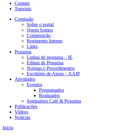
Contato
Tutoriais
Comissão
Sobre o portal
Quem Somos
Composição
Regimento Interno
Links
Pesquisa
Linhas de pesquisa – IE
Editais de Pesquisa
Normas e Procedimentos
Escritório de Apoio – EAIP
Atividades
Eventos
Programados
Realizados
Seminários Café & Pesquisa
Publicações
Vídeos
Notícias
Início