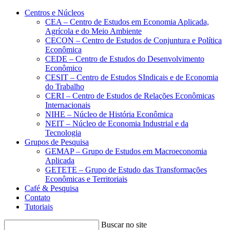
Conteúdo principal
Menu principal
Rodapé
Centros e Núcleos
CEA – Centro de Estudos em Economia Aplicada,
Agrícola e do Meio Ambiente
CECON – Centro de Estudos de Conjuntura e Política
Econômica
CEDE – Centro de Estudos do Desenvolvimento
Econômico
CESIT – Centro de Estudos SIndicais e de Economia
do Trabalho
CERI – Centro de Estudos de Relações Econômicas
Internacionais
NIHE – Núcleo de História Econômica
NEIT – Núcleo de Economia Industrial e da
Tecnologia
Grupos de Pesquisa
GEMAP – Grupo de Estudos em Macroeconomia
Aplicada
GETETE – Grupo de Estudo das Transformações
Econômicas e Territoriais
Café & Pesquisa
Contato
Tutoriais
Buscar no site