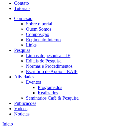
Contato
Tutoriais
Comissão
Sobre o portal
Quem Somos
Composição
Regimento Interno
Links
Pesquisa
Linhas de pesquisa – IE
Editais de Pesquisa
Normas e Procedimentos
Escritório de Apoio – EAIP
Atividades
Eventos
Programados
Realizados
Seminários Café & Pesquisa
Publicações
Vídeos
Notícias
Início