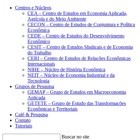
Conteúdo principal
Menu principal
Rodapé
Centros e Núcleos
CEA – Centro de Estudos em Economia Aplicada,
Agrícola e do Meio Ambiente
CECON – Centro de Estudos de Conjuntura e Política
Econômica
CEDE – Centro de Estudos do Desenvolvimento
Econômico
CESIT – Centro de Estudos SIndicais e de Economia
do Trabalho
CERI – Centro de Estudos de Relações Econômicas
Internacionais
NIHE – Núcleo de História Econômica
NEIT – Núcleo de Economia Industrial e da
Tecnologia
Grupos de Pesquisa
GEMAP – Grupo de Estudos em Macroeconomia
Aplicada
GETETE – Grupo de Estudo das Transformações
Econômicas e Territoriais
Café & Pesquisa
Contato
Tutoriais
Buscar no site