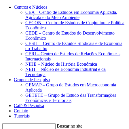
Conteúdo principal
Menu principal
Rodapé
Centros e Núcleos
CEA – Centro de Estudos em Economia Aplicada,
Agrícola e do Meio Ambiente
CECON – Centro de Estudos de Conjuntura e Política
Econômica
CEDE – Centro de Estudos do Desenvolvimento
Econômico
CESIT – Centro de Estudos SIndicais e de Economia
do Trabalho
CERI – Centro de Estudos de Relações Econômicas
Internacionais
NIHE – Núcleo de História Econômica
NEIT – Núcleo de Economia Industrial e da
Tecnologia
Grupos de Pesquisa
GEMAP – Grupo de Estudos em Macroeconomia
Aplicada
GETETE – Grupo de Estudo das Transformações
Econômicas e Territoriais
Café & Pesquisa
Contato
Tutoriais
Buscar no site