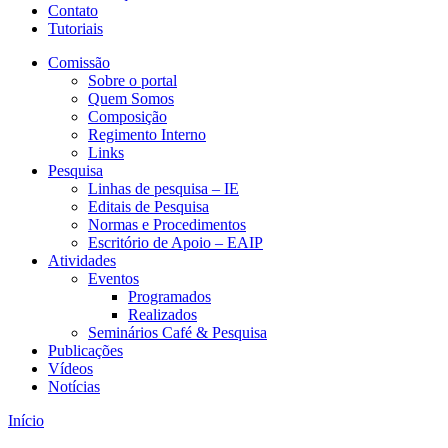
Contato
Tutoriais
Comissão
Sobre o portal
Quem Somos
Composição
Regimento Interno
Links
Pesquisa
Linhas de pesquisa – IE
Editais de Pesquisa
Normas e Procedimentos
Escritório de Apoio – EAIP
Atividades
Eventos
Programados
Realizados
Seminários Café & Pesquisa
Publicações
Vídeos
Notícias
Início