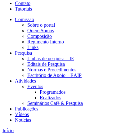
Contato
Tutoriais
Comissão
Sobre o portal
Quem Somos
Composição
Regimento Interno
Links
Pesquisa
Linhas de pesquisa – IE
Editais de Pesquisa
Normas e Procedimentos
Escritório de Apoio – EAIP
Atividades
Eventos
Programados
Realizados
Seminários Café & Pesquisa
Publicações
Vídeos
Notícias
Início