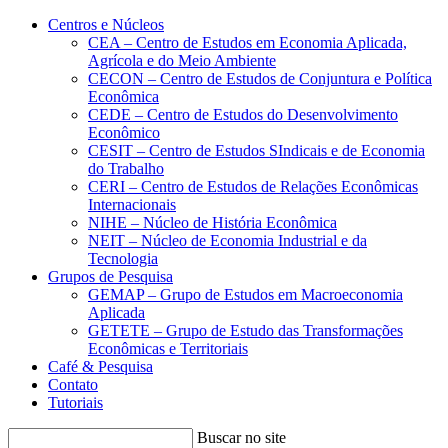
Conteúdo principal
Menu principal
Rodapé
Centros e Núcleos
CEA – Centro de Estudos em Economia Aplicada,
Agrícola e do Meio Ambiente
CECON – Centro de Estudos de Conjuntura e Política
Econômica
CEDE – Centro de Estudos do Desenvolvimento
Econômico
CESIT – Centro de Estudos SIndicais e de Economia
do Trabalho
CERI – Centro de Estudos de Relações Econômicas
Internacionais
NIHE – Núcleo de História Econômica
NEIT – Núcleo de Economia Industrial e da
Tecnologia
Grupos de Pesquisa
GEMAP – Grupo de Estudos em Macroeconomia
Aplicada
GETETE – Grupo de Estudo das Transformações
Econômicas e Territoriais
Café & Pesquisa
Contato
Tutoriais
Buscar no site