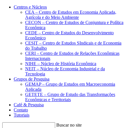
Conteúdo principal
Menu principal
Rodapé
Centros e Núcleos
CEA – Centro de Estudos em Economia Aplicada,
Agrícola e do Meio Ambiente
CECON – Centro de Estudos de Conjuntura e Política
Econômica
CEDE – Centro de Estudos do Desenvolvimento
Econômico
CESIT – Centro de Estudos SIndicais e de Economia
do Trabalho
CERI – Centro de Estudos de Relações Econômicas
Internacionais
NIHE – Núcleo de História Econômica
NEIT – Núcleo de Economia Industrial e da
Tecnologia
Grupos de Pesquisa
GEMAP – Grupo de Estudos em Macroeconomia
Aplicada
GETETE – Grupo de Estudo das Transformações
Econômicas e Territoriais
Café & Pesquisa
Contato
Tutoriais
Buscar no site