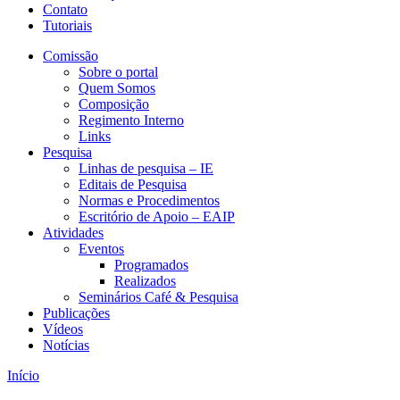
Contato
Tutoriais
Comissão
Sobre o portal
Quem Somos
Composição
Regimento Interno
Links
Pesquisa
Linhas de pesquisa – IE
Editais de Pesquisa
Normas e Procedimentos
Escritório de Apoio – EAIP
Atividades
Eventos
Programados
Realizados
Seminários Café & Pesquisa
Publicações
Vídeos
Notícias
Início