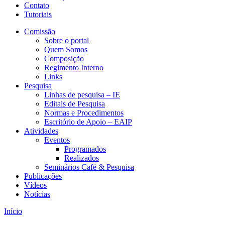
Contato
Tutoriais
Comissão
Sobre o portal
Quem Somos
Composição
Regimento Interno
Links
Pesquisa
Linhas de pesquisa – IE
Editais de Pesquisa
Normas e Procedimentos
Escritório de Apoio – EAIP
Atividades
Eventos
Programados
Realizados
Seminários Café & Pesquisa
Publicações
Vídeos
Notícias
Início