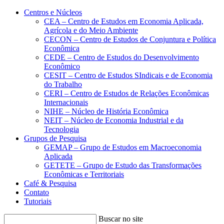
Conteúdo principal
Menu principal
Rodapé
Centros e Núcleos
CEA – Centro de Estudos em Economia Aplicada,
Agrícola e do Meio Ambiente
CECON – Centro de Estudos de Conjuntura e Política
Econômica
CEDE – Centro de Estudos do Desenvolvimento
Econômico
CESIT – Centro de Estudos SIndicais e de Economia
do Trabalho
CERI – Centro de Estudos de Relações Econômicas
Internacionais
NIHE – Núcleo de História Econômica
NEIT – Núcleo de Economia Industrial e da
Tecnologia
Grupos de Pesquisa
GEMAP – Grupo de Estudos em Macroeconomia
Aplicada
GETETE – Grupo de Estudo das Transformações
Econômicas e Territoriais
Café & Pesquisa
Contato
Tutoriais
Buscar no site