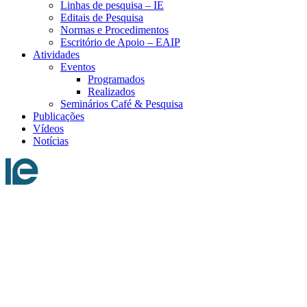
Linhas de pesquisa – IE
Editais de Pesquisa
Normas e Procedimentos
Escritório de Apoio – EAIP
Atividades
Eventos
Programados
Realizados
Seminários Café & Pesquisa
Publicações
Vídeos
Notícias
Menu