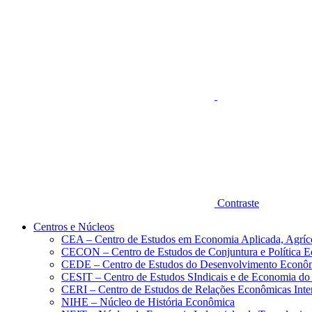
Aumentar fonte
Contraste
Centros e Núcleos
CEA – Centro de Estudos em Economia Aplicada, Agríc
CECON – Centro de Estudos de Conjuntura e Política 
CEDE – Centro de Estudos do Desenvolvimento Econô
CESIT – Centro de Estudos SIndicais e de Economia do
CERI – Centro de Estudos de Relações Econômicas Inte
NIHE – Núcleo de História Econômica