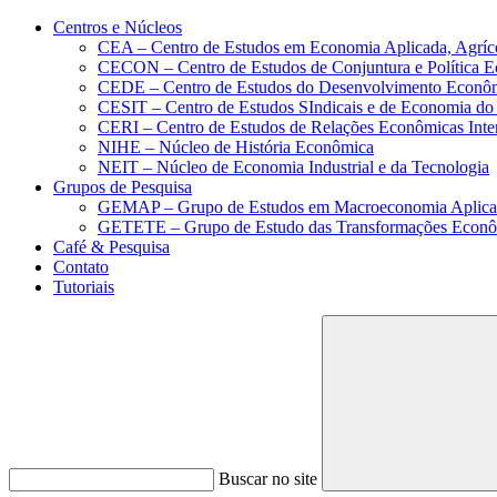
Conteúdo principal
Menu principal
Rodapé
Centros e Núcleos
CEA – Centro de Estudos em Economia Aplicada, Agríc
CECON – Centro de Estudos de Conjuntura e Política 
CEDE – Centro de Estudos do Desenvolvimento Econô
CESIT – Centro de Estudos SIndicais e de Economia do
CERI – Centro de Estudos de Relações Econômicas Inte
NIHE – Núcleo de História Econômica
NEIT – Núcleo de Economia Industrial e da Tecnologia
Grupos de Pesquisa
GEMAP – Grupo de Estudos em Macroeconomia Aplica
GETETE – Grupo de Estudo das Transformações Econômi
Café & Pesquisa
Contato
Tutoriais
Buscar no site