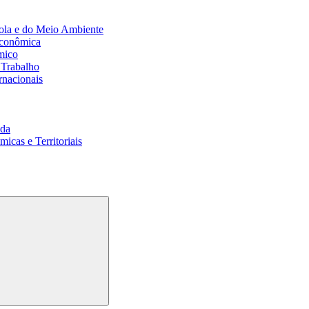
ola e do Meio Ambiente
Econômica
mico
 Trabalho
rnacionais
da
cas e Territoriais
Buscar