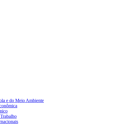
Diminuir fonte
ola e do Meio Ambiente
Econômica
mico
 Trabalho
rnacionais