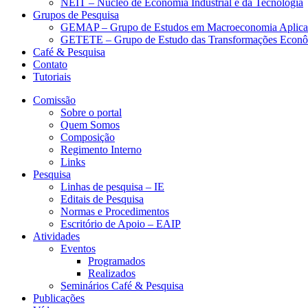
NEIT – Núcleo de Economia Industrial e da Tecnologia
Grupos de Pesquisa
GEMAP – Grupo de Estudos em Macroeconomia Aplica
GETETE – Grupo de Estudo das Transformações Econômi
Café & Pesquisa
Contato
Tutoriais
Comissão
Sobre o portal
Quem Somos
Composição
Regimento Interno
Links
Pesquisa
Linhas de pesquisa – IE
Editais de Pesquisa
Normas e Procedimentos
Escritório de Apoio – EAIP
Atividades
Eventos
Programados
Realizados
Seminários Café & Pesquisa
Publicações