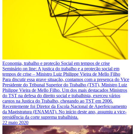
Economia, trabalho e proteção Social em tempos de crise
Seminário on line: A justiça do trabalho e a proteção social em
tempos de crise – Ministro Luiz Philippe Vieira de Mello Filho
Para discutir essa grave situação, contamos com a presença do Vice
Presidente do Tribunal Superior do Trabalho (TST), Ministro Luiz
Philippe Vieira de Mello Filho. Um dos mais destacados Ministros
do TST na defesa do direito social e trabalhista, exerceu vários
cargos na Justiça do Trabalho, chegando ao TST em 2006.
Recentemente foi Diretor da Escola Nacional de Aperfeiçoamento
da Magistratura (ENAMAT). No início deste ano, assumiu a vice-
presidência da corte suprema trabalhista.
22 maio 2020