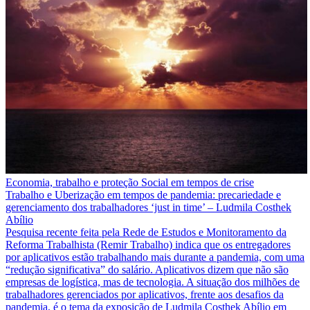
Economia, trabalho e proteção Social em tempos de crise
Trabalho e Uberização em tempos de pandemia: precariedade e
gerenciamento dos trabalhadores ‘just in time’ – Ludmila Costhek
Abílio
Pesquisa recente feita pela Rede de Estudos e Monitoramento da
Reforma Trabalhista (Remir Trabalho) indica que os entregadores
por aplicativos estão trabalhando mais durante a pandemia, com uma
“redução significativa” do salário. Aplicativos dizem que não são
empresas de logística, mas de tecnologia. A situação dos milhões de
trabalhadores gerenciados por aplicativos, frente aos desafios da
pandemia, é o tema da exposição de Ludmila Costhek Abílio em