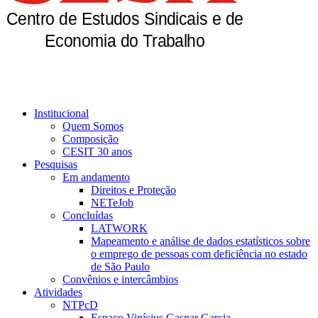
Institucional
Quem Somos
Composição
CESIT 30 anos
Pesquisas
Em andamento
Direitos e Proteção
NETeJob
Concluídas
LATWORK
Mapeamento e análise de dados estatísticos sobre
o emprego de pessoas com deficiência no estado
de São Paulo
Convênios e intercâmbios
Atividades
NTPcD
Espaço Vinícius Gaspar Garcia