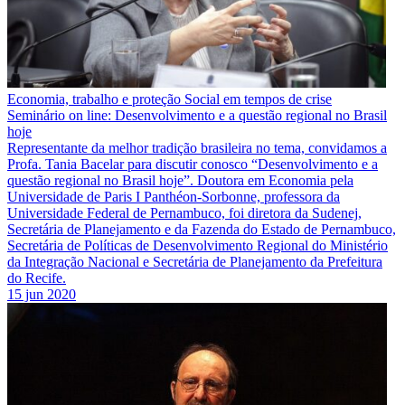
Economia, trabalho e proteção Social em tempos de crise
Seminário on line: Desenvolvimento e a questão regional no Brasil
hoje
Representante da melhor tradição brasileira no tema, convidamos a
Profa. Tania Bacelar para discutir conosco “Desenvolvimento e a
questão regional no Brasil hoje”. Doutora em Economia pela
Universidade de Paris I Panthéon-Sorbonne, professora da
Universidade Federal de Pernambuco, foi diretora da Sudenej,
Secretária de Planejamento e da Fazenda do Estado de Pernambuco,
Secretária de Políticas de Desenvolvimento Regional do Ministério
da Integração Nacional e Secretária de Planejamento da Prefeitura
do Recife.
15 jun 2020