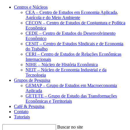
Conteúdo principal
Menu principal
Rodapé
Centros e Núcleos
CEA – Centro de Estudos em Economia Aplicada,
Agrícola e do Meio Ambiente
CECON – Centro de Estudos de Conjuntura e Política
Econômica
CEDE – Centro de Estudos do Desenvolvimento
Econômico
CESIT – Centro de Estudos SIndicais e de Economia
do Trabalho
CERI – Centro de Estudos de Relações Econômicas
Internacionais
NIHE – Núcleo de História Econômica
NEIT – Núcleo de Economia Industrial e da
Tecnologia
Grupos de Pesquisa
GEMAP – Grupo de Estudos em Macroeconomia
Aplicada
GETETE – Grupo de Estudo das Transformações
Econômicas e Territoriais
Café & Pesquisa
Contato
Tutoriais
Buscar no site