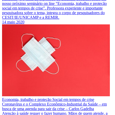
nosso próximo seminário on line “Economia, trabalho e proteção
social em tempos de crise”. Professora experiente e importante
pesquisadora sobre o tema, integra o corpo de pesquisadores do
CESIT/IE/UNICAMP e a REMIR.
14 maio 2020
Economia, trabalho e proteção Social em tempos de crise
Coronavírus e o Complexo Econômico-Industrial da Saúde – em
busca de uma agenda para sair da crise – Carlos Gadelha
Atenção à saúde requer o fazer humano. Mãos de quem atende, a