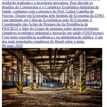
produção realizada e a tecnologia inovadora. Para discutir os
desafios do Coronavirus e o Complexo Econômico-Industrial da
Saúde, contamos com a presença do Prof. Carlos Gadelha da
Fiocruz. Doutor em Economia pelo Instituto de Economia da UFRJ,
com mestrado em Ciências Econômicas pelo IE/Unicamp, é
Coordenador das Ações de Prospecção da Presidência da
FIOCRUZ e líder do Grupo de pesquisa sobre desenvolvimento,
complexo econômico industrial e inovação em saúde (GIS/Fiocruz).
Com larga experiência acadêmica e na administração pública, é um
dos mais respeitados estudiosos do Brasil sobre o tema.
09 maio 2020