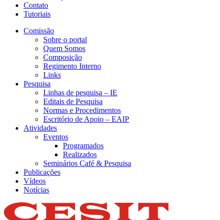
Contato
Tutoriais
Comissão
Sobre o portal
Quem Somos
Composição
Regimento Interno
Links
Pesquisa
Linhas de pesquisa – IE
Editais de Pesquisa
Normas e Procedimentos
Escritório de Apoio – EAIP
Atividades
Eventos
Programados
Realizados
Seminários Café & Pesquisa
Publicações
Vídeos
Notícias