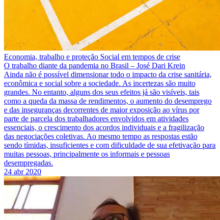
Economia, trabalho e proteção Social em tempos de crise
O trabalho diante da pandemia no Brasil – José Dari Krein
Ainda não é possível dimensionar todo o impacto da crise sanitária,
econômica e social sobre a sociedade. As incertezas são muito
grandes. No entanto, alguns dos seus efeitos já são visíveis, tais
como a queda da massa de rendimentos, o aumento do desemprego
e das inseguranças decorrentes de maior exposição ao vírus por
parte de parcela dos trabalhadores envolvidos em atividades
essenciais, o crescimento dos acordos individuais e a fragilização
das negociações coletivas. Ao mesmo tempo as respostas estão
sendo tímidas, insuficientes e com dificuldade de sua efetivação para
muitas pessoas, principalmente os informais e pessoas
desempregadas.
24 abr 2020