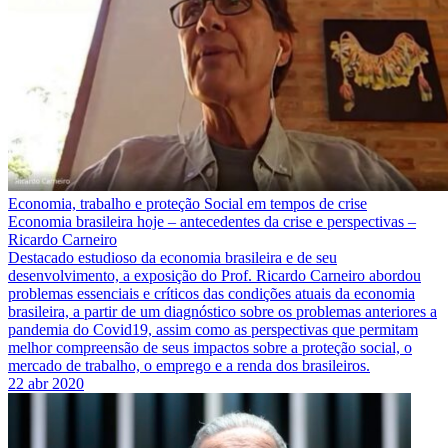
Economia, trabalho e proteção Social em tempos de crise
Economia brasileira hoje – antecedentes da crise e perspectivas –
Ricardo Carneiro
Destacado estudioso da economia brasileira e de seu
desenvolvimento, a exposição do Prof. Ricardo Carneiro abordou
problemas essenciais e críticos das condições atuais da economia
brasileira, a partir de um diagnóstico sobre os problemas anteriores a
pandemia do Covid19, assim como as perspectivas que permitam
melhor compreensão de seus impactos sobre a proteção social, o
mercado de trabalho, o emprego e a renda dos brasileiros.
22 abr 2020