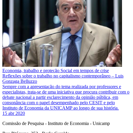
Economia, trabalho e proteção Social em tempos de crise
Reflexões sobre o trabalho no capitalismo contemporâneo – Luis
Gonzaga Belluzzo
Sempre com a apresentação do tema realizada por professores e
especialistas, trata-se de uma iniciativa que procura contribuir com o
debate nacional a partir esclarecimento da opinião pública, em
consonância com o papel desempenhado pelo CESIT e pelo
Instituto de Economia da UNICAMP ao longo de sua história.
15 abr 2020
Comissão de Pesquisa - Instituto de Economia - Unicamp