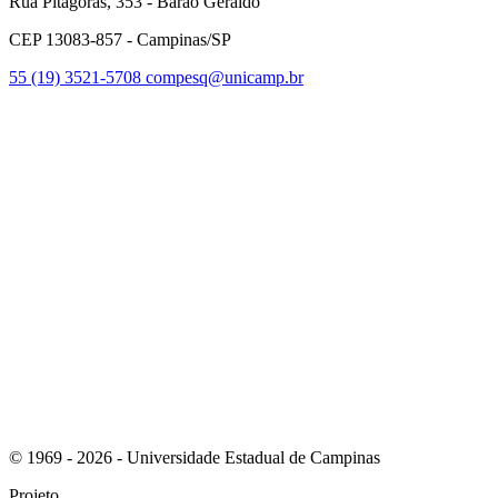
Rua Pitágoras, 353 - Barão Geraldo
CEP 13083-857 - Campinas/SP
55 (19) 3521-5708
compesq@unicamp.br
Link para o Facebook
Link para o Youtube
© 1969 - 2026 - Universidade Estadual de Campinas
Projeto