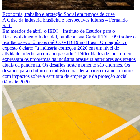
Economia, trabalho e proteção Social em tempos de crise
A Crise da indústria brasileira e perspectivas futuras – Fernando
Sarti
Em meados de abril, o IEDI – Instituto de Estudos para o
Desenvolvimento Industrial, publicou sua Carta IEDI – 990 sobre os
resultados econômicos pré-COVID 19 no Brasil. O diagnóstico
exposto é claro: “a indústria começou 2020 em um nível de
atividade inferior ao do ano passado”. Dificuldades de toda ordem,
expressam os problemas da indústria brasileira anteriores aos efeitos
atuais da pandemia. Os desafios neste momento são enormes. Os
desafios para o futuro da indústria brasileira parecem ainda maiores,
com impactos sobre a estrutura de emprego e da proteção social.
04 maio 2020