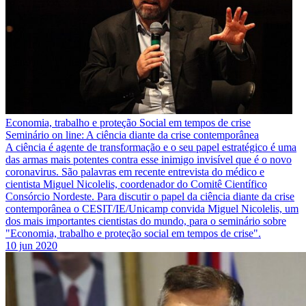
Economia, trabalho e proteção Social em tempos de crise
Seminário on line: A ciência diante da crise contemporânea
A ciência é agente de transformação e o seu papel estratégico é uma
das armas mais potentes contra esse inimigo invisível que é o novo
coronavirus. São palavras em recente entrevista do médico e
cientista Miguel Nicolelis, coordenador do Comitê Científico
Consórcio Nordeste. Para discutir o papel da ciência diante da crise
contemporânea o CESIT/IE/Unicamp convida Miguel Nicolelis, um
dos mais importantes cientistas do mundo, para o seminário sobre
"Economia, trabalho e proteção social em tempos de crise".
10 jun 2020