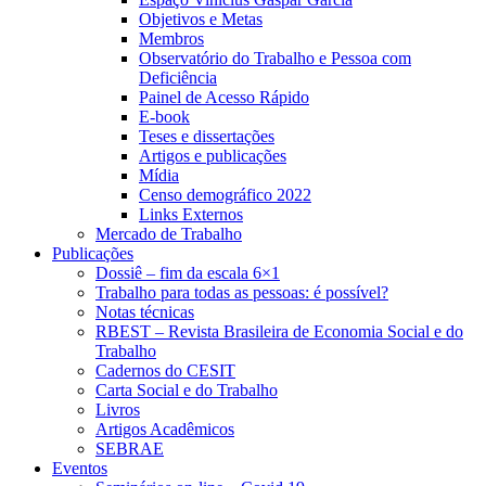
Objetivos e Metas
Membros
Observatório do Trabalho e Pessoa com
Deficiência
Painel de Acesso Rápido
E-book
Teses e dissertações
Artigos e publicações
Mídia
Censo demográfico 2022
Links Externos
Mercado de Trabalho
Publicações
Dossiê – fim da escala 6×1
Trabalho para todas as pessoas: é possível?
Notas técnicas
RBEST – Revista Brasileira de Economia Social e do
Trabalho
Cadernos do CESIT
Carta Social e do Trabalho
Livros
Artigos Acadêmicos
SEBRAE
Eventos