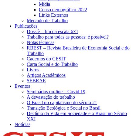
Mídia
Censo demográfico 2022
Links Externos
Mercado de Trabalho
Publicações
Dossiê – fim da escala 6×1
Trabalho para todas as pessoas: é possível?
Notas técnicas
RBEST – Revista Brasileira de Economia Social e do
Trabalho
Cadernos do CESIT
Carta Social e do Trabalho
Livros
Artigos Acadêmicos
SEBRAE
Eventos
Seminários on-line – Covid 19
A devastação do trabalho
O Brasil no capitalismo do século 21
Transição Ecológica e Social no Brasil
Declínio da Vida em Sociedade e o Brasil no Século
XXI
Notícias