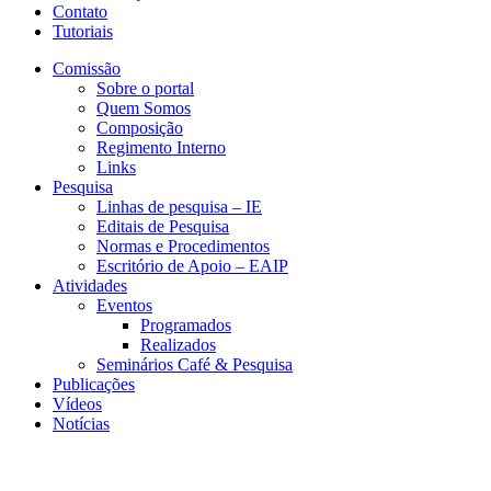
Contato
Tutoriais
Comissão
Sobre o portal
Quem Somos
Composição
Regimento Interno
Links
Pesquisa
Linhas de pesquisa – IE
Editais de Pesquisa
Normas e Procedimentos
Escritório de Apoio – EAIP
Atividades
Eventos
Programados
Realizados
Seminários Café & Pesquisa
Publicações
Vídeos
Notícias
CESIT