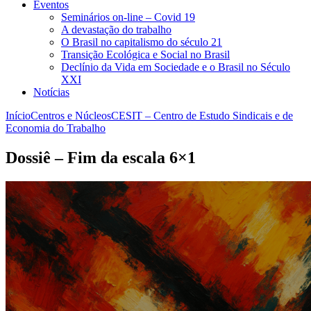
Eventos
Seminários on-line – Covid 19
A devastação do trabalho
O Brasil no capitalismo do século 21
Transição Ecológica e Social no Brasil
Declínio da Vida em Sociedade e o Brasil no Século
XXI
Notícias
Início
Centros e Núcleos
CESIT – Centro de Estudo Sindicais e de
Economia do Trabalho
Dossiê – Fim da escala 6×1