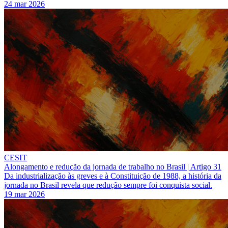
24 mar 2026
CESIT
Alongamento e redução da jornada de trabalho no Brasil | Artigo 31
Da industrialização às greves e à Constituição de 1988, a história da
jornada no Brasil revela que redução sempre foi conquista social.
19 mar 2026