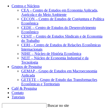
Conteúdo principal
Menu principal
Rodapé
Centros e Núcleos
CEA – Centro de Estudos em Economia Aplicada,
Agrícola e do Meio Ambiente
CECON – Centro de Estudos de Conjuntura e Política
Econômica
CEDE – Centro de Estudos do Desenvolvimento
Econômico
CESIT – Centro de Estudos SIndicais e de Economia
do Trabalho
CERI – Centro de Estudos de Relações Econômicas
Internacionais
NIHE – Núcleo de História Econômica
NEIT – Núcleo de Economia Industrial e da
Tecnologia
Grupos de Pesquisa
GEMAP – Grupo de Estudos em Macroeconomia
Aplicada
GETETE – Grupo de Estudo das Transformações
Econômicas e Territoriais
Café & Pesquisa
Contato
Tutoriais
Buscar no site