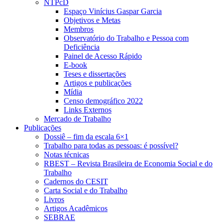
NTPcD
Espaço Vinícius Gaspar Garcia
Objetivos e Metas
Membros
Observatório do Trabalho e Pessoa com
Deficiência
Painel de Acesso Rápido
E-book
Teses e dissertações
Artigos e publicações
Mídia
Censo demográfico 2022
Links Externos
Mercado de Trabalho
Publicações
Dossiê – fim da escala 6×1
Trabalho para todas as pessoas: é possível?
Notas técnicas
RBEST – Revista Brasileira de Economia Social e do
Trabalho
Cadernos do CESIT
Carta Social e do Trabalho
Livros
Artigos Acadêmicos
SEBRAE