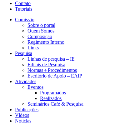
Contato
Tutoriais
Comissão
Sobre o portal
Quem Somos
Composição
Regimento Interno
Links
Pesquisa
Linhas de pesquisa – IE
Editais de Pesquisa
Normas e Procedimentos
Escritório de Apoio – EAIP
Atividades
Eventos
Programados
Realizados
Seminários Café & Pesquisa
Publicações
Vídeos
Notícias
CESIT