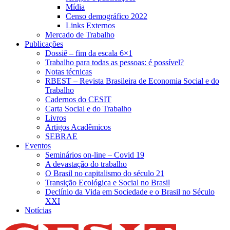
Mídia
Censo demográfico 2022
Links Externos
Mercado de Trabalho
Publicações
Dossiê – fim da escala 6×1
Trabalho para todas as pessoas: é possível?
Notas técnicas
RBEST – Revista Brasileira de Economia Social e do
Trabalho
Cadernos do CESIT
Carta Social e do Trabalho
Livros
Artigos Acadêmicos
SEBRAE
Eventos
Seminários on-line – Covid 19
A devastação do trabalho
O Brasil no capitalismo do século 21
Transição Ecológica e Social no Brasil
Declínio da Vida em Sociedade e o Brasil no Século
XXI
Notícias