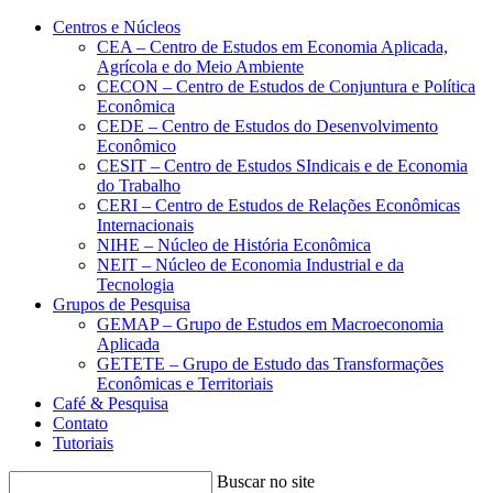
Conteúdo principal
Menu principal
Rodapé
Centros e Núcleos
CEA – Centro de Estudos em Economia Aplicada,
Agrícola e do Meio Ambiente
CECON – Centro de Estudos de Conjuntura e Política
Econômica
CEDE – Centro de Estudos do Desenvolvimento
Econômico
CESIT – Centro de Estudos SIndicais e de Economia
do Trabalho
CERI – Centro de Estudos de Relações Econômicas
Internacionais
NIHE – Núcleo de História Econômica
NEIT – Núcleo de Economia Industrial e da
Tecnologia
Grupos de Pesquisa
GEMAP – Grupo de Estudos em Macroeconomia
Aplicada
GETETE – Grupo de Estudo das Transformações
Econômicas e Territoriais
Café & Pesquisa
Contato
Tutoriais
Buscar no site