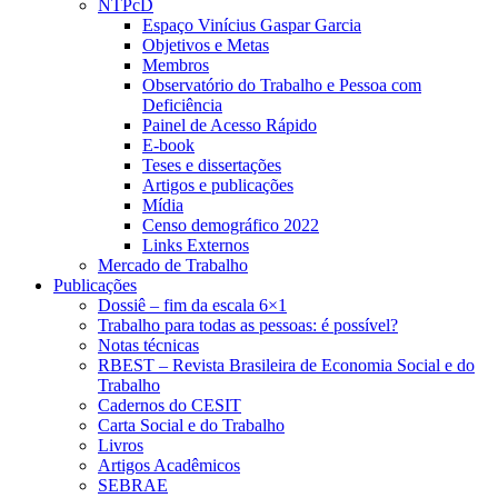
NTPcD
Espaço Vinícius Gaspar Garcia
Objetivos e Metas
Membros
Observatório do Trabalho e Pessoa com
Deficiência
Painel de Acesso Rápido
E-book
Teses e dissertações
Artigos e publicações
Mídia
Censo demográfico 2022
Links Externos
Mercado de Trabalho
Publicações
Dossiê – fim da escala 6×1
Trabalho para todas as pessoas: é possível?
Notas técnicas
RBEST – Revista Brasileira de Economia Social e do
Trabalho
Cadernos do CESIT
Carta Social e do Trabalho
Livros
Artigos Acadêmicos
SEBRAE