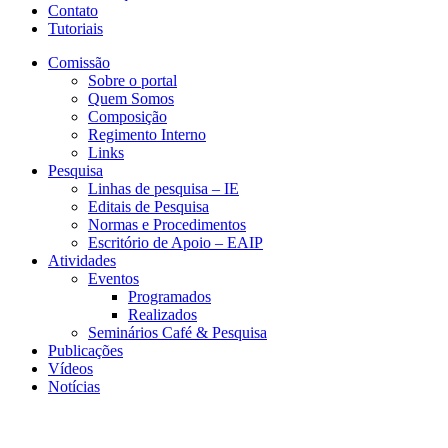
Contato
Tutoriais
Comissão
Sobre o portal
Quem Somos
Composição
Regimento Interno
Links
Pesquisa
Linhas de pesquisa – IE
Editais de Pesquisa
Normas e Procedimentos
Escritório de Apoio – EAIP
Atividades
Eventos
Programados
Realizados
Seminários Café & Pesquisa
Publicações
Vídeos
Notícias
CESIT