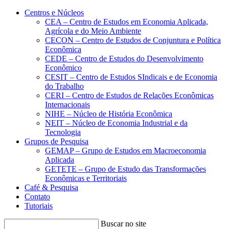
Conteúdo principal
Menu principal
Rodapé
Centros e Núcleos
CEA – Centro de Estudos em Economia Aplicada,
Agrícola e do Meio Ambiente
CECON – Centro de Estudos de Conjuntura e Política
Econômica
CEDE – Centro de Estudos do Desenvolvimento
Econômico
CESIT – Centro de Estudos SIndicais e de Economia
do Trabalho
CERI – Centro de Estudos de Relações Econômicas
Internacionais
NIHE – Núcleo de História Econômica
NEIT – Núcleo de Economia Industrial e da
Tecnologia
Grupos de Pesquisa
GEMAP – Grupo de Estudos em Macroeconomia
Aplicada
GETETE – Grupo de Estudo das Transformações
Econômicas e Territoriais
Café & Pesquisa
Contato
Tutoriais
Buscar no site