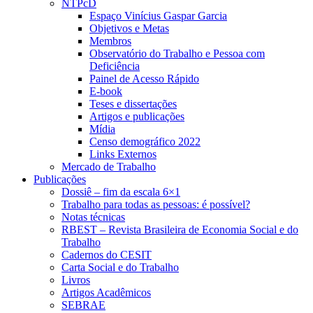
NTPcD
Espaço Vinícius Gaspar Garcia
Objetivos e Metas
Membros
Observatório do Trabalho e Pessoa com
Deficiência
Painel de Acesso Rápido
E-book
Teses e dissertações
Artigos e publicações
Mídia
Censo demográfico 2022
Links Externos
Mercado de Trabalho
Publicações
Dossiê – fim da escala 6×1
Trabalho para todas as pessoas: é possível?
Notas técnicas
RBEST – Revista Brasileira de Economia Social e do
Trabalho
Cadernos do CESIT
Carta Social e do Trabalho
Livros
Artigos Acadêmicos
SEBRAE