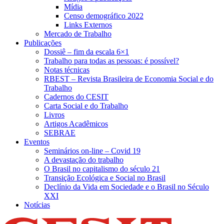
Mídia
Censo demográfico 2022
Links Externos
Mercado de Trabalho
Publicações
Dossiê – fim da escala 6×1
Trabalho para todas as pessoas: é possível?
Notas técnicas
RBEST – Revista Brasileira de Economia Social e do
Trabalho
Cadernos do CESIT
Carta Social e do Trabalho
Livros
Artigos Acadêmicos
SEBRAE
Eventos
Seminários on-line – Covid 19
A devastação do trabalho
O Brasil no capitalismo do século 21
Transição Ecológica e Social no Brasil
Declínio da Vida em Sociedade e o Brasil no Século
XXI
Notícias