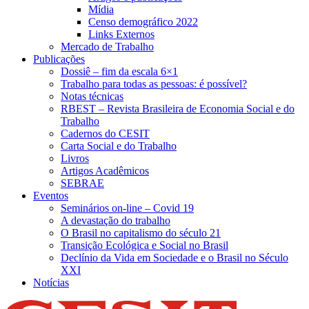
Mídia
Censo demográfico 2022
Links Externos
Mercado de Trabalho
Publicações
Dossiê – fim da escala 6×1
Trabalho para todas as pessoas: é possível?
Notas técnicas
RBEST – Revista Brasileira de Economia Social e do
Trabalho
Cadernos do CESIT
Carta Social e do Trabalho
Livros
Artigos Acadêmicos
SEBRAE
Eventos
Seminários on-line – Covid 19
A devastação do trabalho
O Brasil no capitalismo do século 21
Transição Ecológica e Social no Brasil
Declínio da Vida em Sociedade e o Brasil no Século
XXI
Notícias