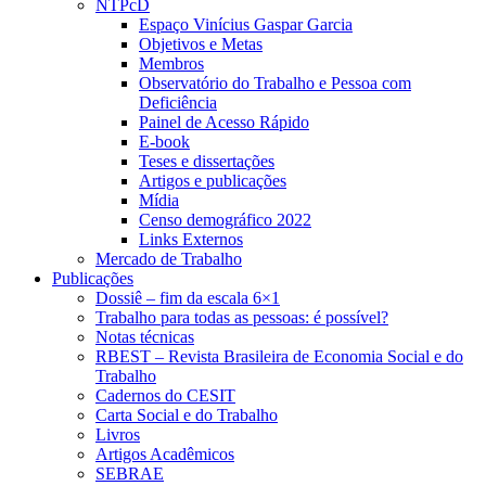
NTPcD
Espaço Vinícius Gaspar Garcia
Objetivos e Metas
Membros
Observatório do Trabalho e Pessoa com
Deficiência
Painel de Acesso Rápido
E-book
Teses e dissertações
Artigos e publicações
Mídia
Censo demográfico 2022
Links Externos
Mercado de Trabalho
Publicações
Dossiê – fim da escala 6×1
Trabalho para todas as pessoas: é possível?
Notas técnicas
RBEST – Revista Brasileira de Economia Social e do
Trabalho
Cadernos do CESIT
Carta Social e do Trabalho
Livros
Artigos Acadêmicos
SEBRAE