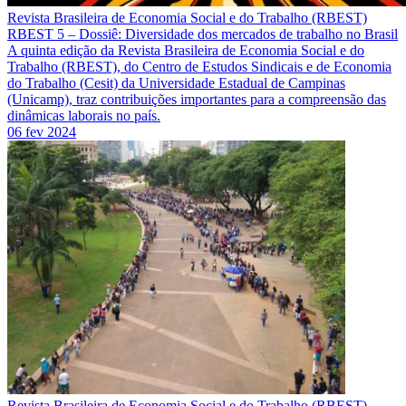
Revista Brasileira de Economia Social e do Trabalho (RBEST)
RBEST 5 – Dossiê: Diversidade dos mercados de trabalho no Brasil
A quinta edição da Revista Brasileira de Economia Social e do
Trabalho (RBEST), do Centro de Estudos Sindicais e de Economia
do Trabalho (Cesit) da Universidade Estadual de Campinas
(Unicamp), traz contribuições importantes para a compreensão das
dinâmicas laborais no país.
06 fev 2024
Revista Brasileira de Economia Social e do Trabalho (RBEST)