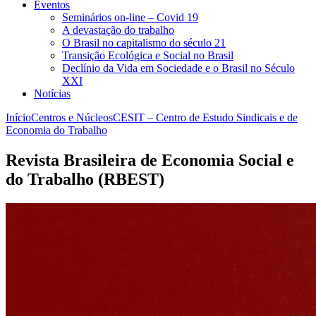
Eventos
Seminários on-line – Covid 19
A devastação do trabalho
O Brasil no capitalismo do século 21
Transição Ecológica e Social no Brasil
Declínio da Vida em Sociedade e o Brasil no Século
XXI
Notícias
Início
Centros e Núcleos
CESIT – Centro de Estudo Sindicais e de
Economia do Trabalho
Revista Brasileira de Economia Social e
do Trabalho (RBEST)