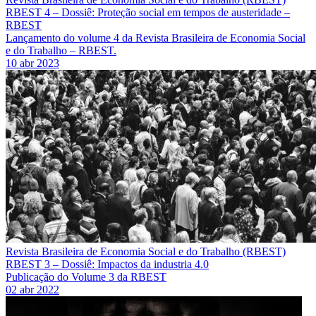
RBEST 4 – Dossiê: Proteção social em tempos de austeridade –
RBEST
Lançamento do volume 4 da Revista Brasileira de Economia Social
e do Trabalho – RBEST.
10 abr 2023
Revista Brasileira de Economia Social e do Trabalho (RBEST)
RBEST 3 – Dossiê: Impactos da industria 4.0
Publicação do Volume 3 da RBEST
02 abr 2022