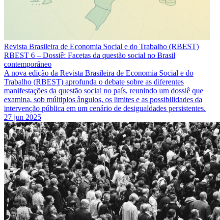
Revista Brasileira de Economia Social e do Trabalho (RBEST)
RBEST 6 – Dossiê: Facetas da questão social no Brasil
contemporâneo
A nova edição da Revista Brasileira de Economia Social e do
Trabalho (RBEST) aprofunda o debate sobre as diferentes
manifestações da questão social no país, reunindo um dossiê que
examina, sob múltiplos ângulos, os limites e as possibilidades da
intervenção pública em um cenário de desigualdades persistentes.
27 jun 2025