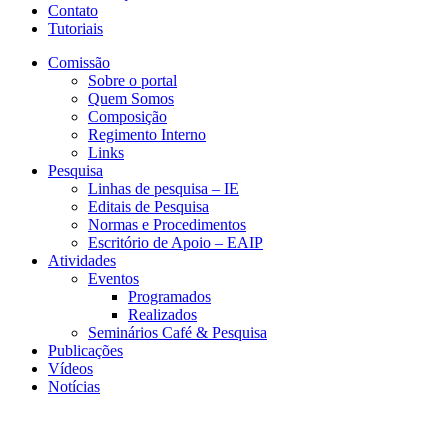
Contato
Tutoriais
Comissão
Sobre o portal
Quem Somos
Composição
Regimento Interno
Links
Pesquisa
Linhas de pesquisa – IE
Editais de Pesquisa
Normas e Procedimentos
Escritório de Apoio – EAIP
Atividades
Eventos
Programados
Realizados
Seminários Café & Pesquisa
Publicações
Vídeos
Notícias
CESIT