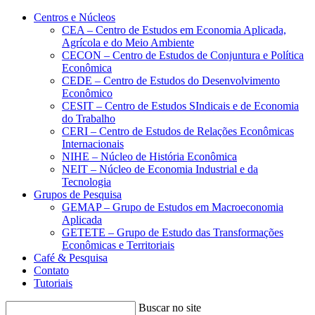
Conteúdo principal
Menu principal
Rodapé
Centros e Núcleos
CEA – Centro de Estudos em Economia Aplicada,
Agrícola e do Meio Ambiente
CECON – Centro de Estudos de Conjuntura e Política
Econômica
CEDE – Centro de Estudos do Desenvolvimento
Econômico
CESIT – Centro de Estudos SIndicais e de Economia
do Trabalho
CERI – Centro de Estudos de Relações Econômicas
Internacionais
NIHE – Núcleo de História Econômica
NEIT – Núcleo de Economia Industrial e da
Tecnologia
Grupos de Pesquisa
GEMAP – Grupo de Estudos em Macroeconomia
Aplicada
GETETE – Grupo de Estudo das Transformações
Econômicas e Territoriais
Café & Pesquisa
Contato
Tutoriais
Buscar no site