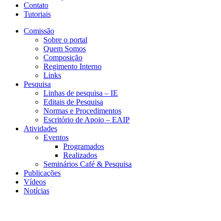
Contato
Tutoriais
Comissão
Sobre o portal
Quem Somos
Composição
Regimento Interno
Links
Pesquisa
Linhas de pesquisa – IE
Editais de Pesquisa
Normas e Procedimentos
Escritório de Apoio – EAIP
Atividades
Eventos
Programados
Realizados
Seminários Café & Pesquisa
Publicações
Vídeos
Notícias
CERI