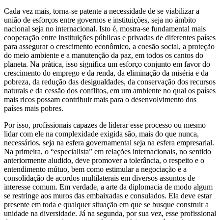
Cada vez mais, torna-se patente a necessidade de se viabilizar a
união de esforços entre governos e instituições, seja no âmbito
nacional seja no internacional. Isto é, mostra-se fundamental mais
cooperação entre instituições públicas e privadas de diferentes países
para assegurar o crescimento econômico, a coesão social, a proteção
do meio ambiente e a manutenção da paz, em todos os cantos do
planeta. Na prática, isso significa um esforço conjunto em favor do
crescimento do emprego e da renda, da eliminação da miséria e da
pobreza, da redução das desigualdades, da conservação dos recursos
naturais e da cessão dos conflitos, em um ambiente no qual os países
mais ricos possam contribuir mais para o desenvolvimento dos
países mais pobres.
Por isso, profissionais capazes de liderar esse processo ou mesmo
lidar com ele na complexidade exigida são, mais do que nunca,
necessários, seja na esfera governamental seja na esfera empresarial.
Na primeira, o “especialista” em relações internacionais, no sentido
anteriormente aludido, deve promover a tolerância, o respeito e o
entendimento mútuo, bem como estimular a negociação e a
consolidação de acordos multilaterais em diversos assuntos de
interesse comum. Em verdade, a arte da diplomacia de modo algum
se restringe aos muros das embaixadas e consulados. Ela deve estar
presente em toda e qualquer situação em que se busque construir a
unidade na diversidade. Já na segunda, por sua vez, esse profissional