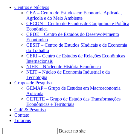
Conteúdo principal
Menu principal
Rodapé
Centros e Núcleos
CEA – Centro de Estudos em Economia Aplicada,
Agrícola e do Meio Ambiente
CECON – Centro de Estudos de Conjuntura e Política
Econômica
CEDE – Centro de Estudos do Desenvolvimento
Econômico
CESIT – Centro de Estudos SIndicais e de Economia
do Trabalho
CERI – Centro de Estudos de Relações Econômicas
Internacionais
NIHE – Núcleo de História Econômica
NEIT – Núcleo de Economia Industrial e da
Tecnologia
Grupos de Pesquisa
GEMAP – Grupo de Estudos em Macroeconomia
Aplicada
GETETE – Grupo de Estudo das Transformações
Econômicas e Territoriais
Café & Pesquisa
Contato
Tutoriais
Buscar no site