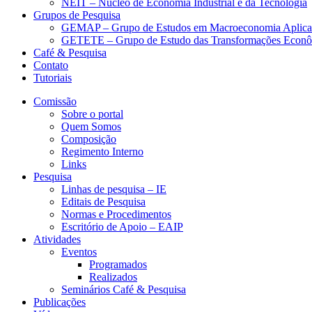
NEIT – Núcleo de Economia Industrial e da Tecnologia
Grupos de Pesquisa
GEMAP – Grupo de Estudos em Macroeconomia Aplica
GETETE – Grupo de Estudo das Transformações Econômi
Café & Pesquisa
Contato
Tutoriais
Comissão
Sobre o portal
Quem Somos
Composição
Regimento Interno
Links
Pesquisa
Linhas de pesquisa – IE
Editais de Pesquisa
Normas e Procedimentos
Escritório de Apoio – EAIP
Atividades
Eventos
Programados
Realizados
Seminários Café & Pesquisa
Publicações