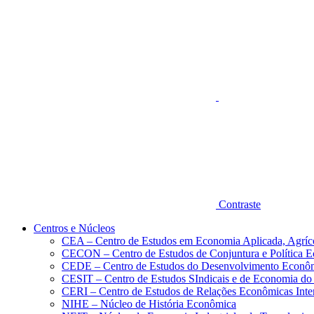
Aumentar fonte
Contraste
Centros e Núcleos
CEA – Centro de Estudos em Economia Aplicada, Agríc
CECON – Centro de Estudos de Conjuntura e Política 
CEDE – Centro de Estudos do Desenvolvimento Econô
CESIT – Centro de Estudos SIndicais e de Economia do
CERI – Centro de Estudos de Relações Econômicas Inte
NIHE – Núcleo de História Econômica