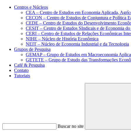
Conteúdo principal
Menu principal
Rodapé
Centros e Núcleos
CEA – Centro de Estudos em Economia Aplicada, Agríc
CECON – Centro de Estudos de Conjuntura e Política 
CEDE – Centro de Estudos do Desenvolvimento Econô
CESIT – Centro de Estudos SIndicais e de Economia do
CERI – Centro de Estudos de Relações Econômicas Inte
NIHE – Núcleo de História Econômica
NEIT – Núcleo de Economia Industrial e da Tecnologia
Grupos de Pesquisa
GEMAP – Grupo de Estudos em Macroeconomia Aplica
GETETE – Grupo de Estudo das Transformações Econômi
Café & Pesquisa
Contato
Tutoriais
Buscar no site