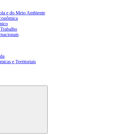
ola e do Meio Ambiente
Econômica
mico
 Trabalho
rnacionais
da
cas e Territoriais
Buscar