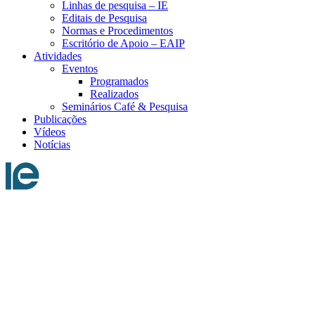
Linhas de pesquisa – IE
Editais de Pesquisa
Normas e Procedimentos
Escritório de Apoio – EAIP
Atividades
Eventos
Programados
Realizados
Seminários Café & Pesquisa
Publicações
Vídeos
Notícias
Menu