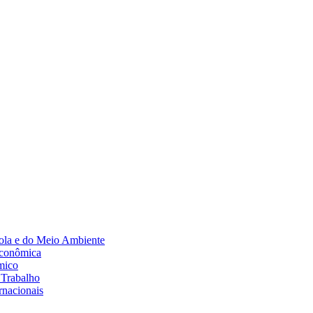
Diminuir fonte
ola e do Meio Ambiente
Econômica
mico
 Trabalho
rnacionais