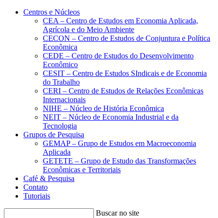
Conteúdo principal
Menu principal
Rodapé
Centros e Núcleos
CEA – Centro de Estudos em Economia Aplicada,
Agrícola e do Meio Ambiente
CECON – Centro de Estudos de Conjuntura e Política
Econômica
CEDE – Centro de Estudos do Desenvolvimento
Econômico
CESIT – Centro de Estudos SIndicais e de Economia
do Trabalho
CERI – Centro de Estudos de Relações Econômicas
Internacionais
NIHE – Núcleo de História Econômica
NEIT – Núcleo de Economia Industrial e da
Tecnologia
Grupos de Pesquisa
GEMAP – Grupo de Estudos em Macroeconomia
Aplicada
GETETE – Grupo de Estudo das Transformações
Econômicas e Territoriais
Café & Pesquisa
Contato
Tutoriais
Buscar no site