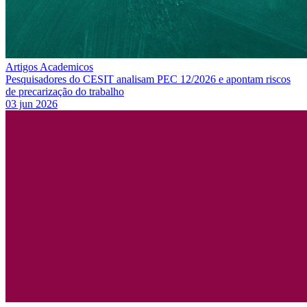
Artigos Academicos
Pesquisadores do CESIT analisam PEC 12/2026 e apontam riscos
de precarização do trabalho
03 jun 2026