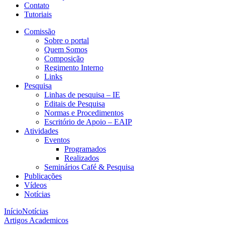
Contato
Tutoriais
Comissão
Sobre o portal
Quem Somos
Composição
Regimento Interno
Links
Pesquisa
Linhas de pesquisa – IE
Editais de Pesquisa
Normas e Procedimentos
Escritório de Apoio – EAIP
Atividades
Eventos
Programados
Realizados
Seminários Café & Pesquisa
Publicações
Vídeos
Notícias
Início
Notícias
Artigos Academicos