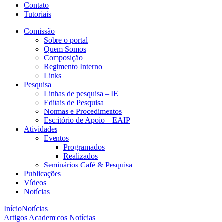
Contato
Tutoriais
Comissão
Sobre o portal
Quem Somos
Composição
Regimento Interno
Links
Pesquisa
Linhas de pesquisa – IE
Editais de Pesquisa
Normas e Procedimentos
Escritório de Apoio – EAIP
Atividades
Eventos
Programados
Realizados
Seminários Café & Pesquisa
Publicações
Vídeos
Notícias
Início
Notícias
Artigos Academicos
Notícias