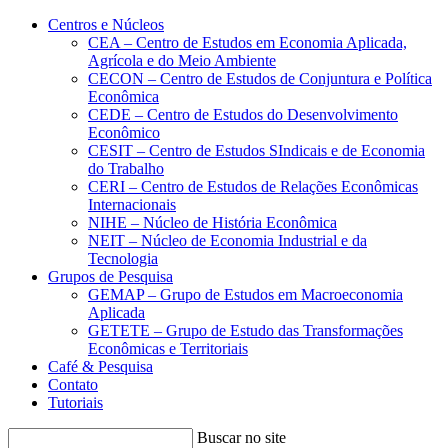
Conteúdo principal
Menu principal
Rodapé
Centros e Núcleos
CEA – Centro de Estudos em Economia Aplicada,
Agrícola e do Meio Ambiente
CECON – Centro de Estudos de Conjuntura e Política
Econômica
CEDE – Centro de Estudos do Desenvolvimento
Econômico
CESIT – Centro de Estudos SIndicais e de Economia
do Trabalho
CERI – Centro de Estudos de Relações Econômicas
Internacionais
NIHE – Núcleo de História Econômica
NEIT – Núcleo de Economia Industrial e da
Tecnologia
Grupos de Pesquisa
GEMAP – Grupo de Estudos em Macroeconomia
Aplicada
GETETE – Grupo de Estudo das Transformações
Econômicas e Territoriais
Café & Pesquisa
Contato
Tutoriais
Buscar no site