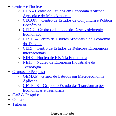
Conteúdo principal
Menu principal
Rodapé
Centros e Núcleos
CEA – Centro de Estudos em Economia Aplicada,
Agrícola e do Meio Ambiente
CECON – Centro de Estudos de Conjuntura e Política
Econômica
CEDE – Centro de Estudos do Desenvolvimento
Econômico
CESIT – Centro de Estudos SIndicais e de Economia
do Trabalho
CERI – Centro de Estudos de Relações Econômicas
Internacionais
NIHE – Núcleo de História Econômica
NEIT – Núcleo de Economia Industrial e da
Tecnologia
Grupos de Pesquisa
GEMAP – Grupo de Estudos em Macroeconomia
Aplicada
GETETE – Grupo de Estudo das Transformações
Econômicas e Territoriais
Café & Pesquisa
Contato
Tutoriais
Buscar no site