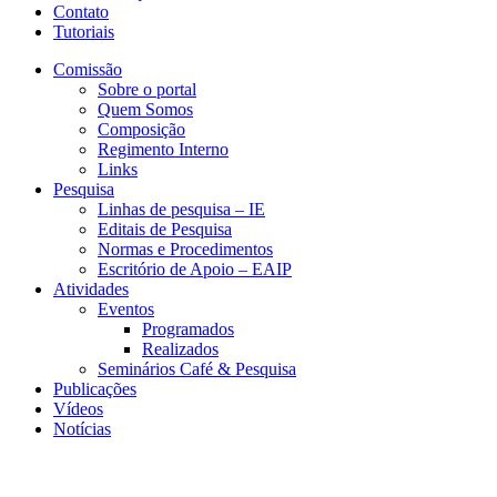
Contato
Tutoriais
Comissão
Sobre o portal
Quem Somos
Composição
Regimento Interno
Links
Pesquisa
Linhas de pesquisa – IE
Editais de Pesquisa
Normas e Procedimentos
Escritório de Apoio – EAIP
Atividades
Eventos
Programados
Realizados
Seminários Café & Pesquisa
Publicações
Vídeos
Notícias
CESIT