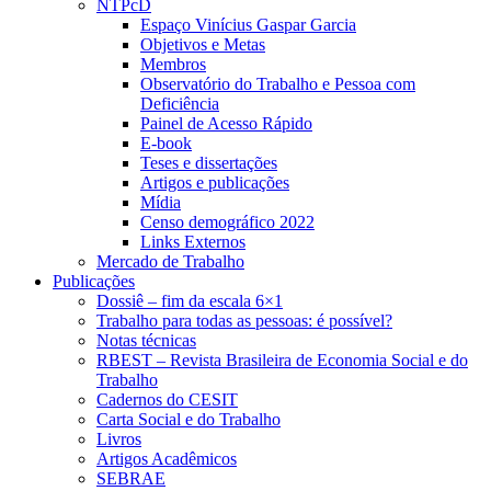
NTPcD
Espaço Vinícius Gaspar Garcia
Objetivos e Metas
Membros
Observatório do Trabalho e Pessoa com
Deficiência
Painel de Acesso Rápido
E-book
Teses e dissertações
Artigos e publicações
Mídia
Censo demográfico 2022
Links Externos
Mercado de Trabalho
Publicações
Dossiê – fim da escala 6×1
Trabalho para todas as pessoas: é possível?
Notas técnicas
RBEST – Revista Brasileira de Economia Social e do
Trabalho
Cadernos do CESIT
Carta Social e do Trabalho
Livros
Artigos Acadêmicos
SEBRAE