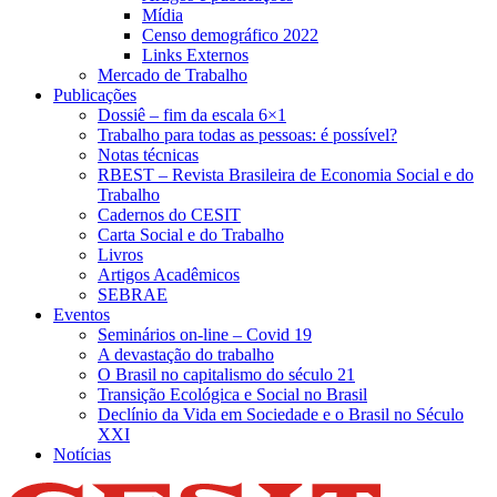
Mídia
Censo demográfico 2022
Links Externos
Mercado de Trabalho
Publicações
Dossiê – fim da escala 6×1
Trabalho para todas as pessoas: é possível?
Notas técnicas
RBEST – Revista Brasileira de Economia Social e do
Trabalho
Cadernos do CESIT
Carta Social e do Trabalho
Livros
Artigos Acadêmicos
SEBRAE
Eventos
Seminários on-line – Covid 19
A devastação do trabalho
O Brasil no capitalismo do século 21
Transição Ecológica e Social no Brasil
Declínio da Vida em Sociedade e o Brasil no Século
XXI
Notícias