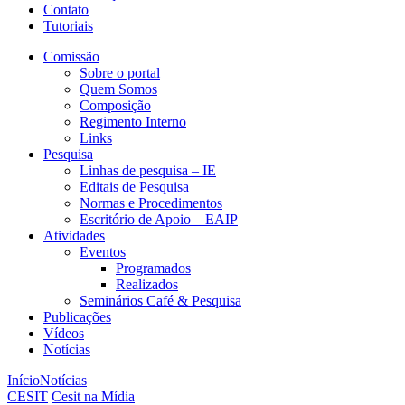
Contato
Tutoriais
Comissão
Sobre o portal
Quem Somos
Composição
Regimento Interno
Links
Pesquisa
Linhas de pesquisa – IE
Editais de Pesquisa
Normas e Procedimentos
Escritório de Apoio – EAIP
Atividades
Eventos
Programados
Realizados
Seminários Café & Pesquisa
Publicações
Vídeos
Notícias
Início
Notícias
CESIT
Cesit na Mídia