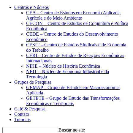
Conteúdo principal
Menu principal
Rodapé
Centros e Núcleos
CEA – Centro de Estudos em Economia Aplicada,
Agrícola e do Meio Ambiente
CECON – Centro de Estudos de Conjuntura e Política
Econômica
CEDE – Centro de Estudos do Desenvolvimento
Econômico
CESIT – Centro de Estudos SIndicais e de Economia
do Trabalho
CERI – Centro de Estudos de Relações Econômicas
Internacionais
NIHE – Núcleo de História Econômica
NEIT – Núcleo de Economia Industrial e da
Tecnologia
Grupos de Pesquisa
GEMAP – Grupo de Estudos em Macroeconomia
Aplicada
GETETE – Grupo de Estudo das Transformações
Econômicas e Territoriais
Café & Pesquisa
Contato
Tutoriais
Buscar no site