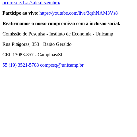
ocorre-de-1-a-7-de-dezembro/
Participe ao vivo
:
https://youtube.com/live/3qrhNAM3Vs8
Reafirmamos o nosso compromisso com a inclusão social.
Comissão de Pesquisa - Instituto de Economia - Unicamp
Rua Pitágoras, 353 - Barão Geraldo
CEP 13083-857 - Campinas/SP
55 (19) 3521-5708
compesq@unicamp.br
Link para o Facebook
Link para o Youtube