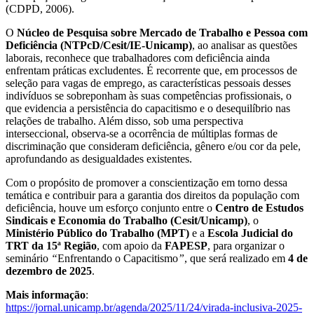
(CDPD, 2006).
O
Núcleo de Pesquisa sobre Mercado de Trabalho e Pessoa com
Deficiência (NTPcD/Cesit/IE-Unicamp)
, ao analisar as questões
laborais, reconhece que trabalhadores com deficiência ainda
enfrentam práticas excludentes. É recorrente que, em processos de
seleção para vagas de emprego, as características pessoais desses
indivíduos se sobreponham às suas competências profissionais, o
que evidencia a persistência do capacitismo e o desequilíbrio nas
relações de trabalho. Além disso, sob uma perspectiva
interseccional, observa-se a ocorrência de múltiplas formas de
discriminação que consideram deficiência, gênero e/ou cor da pele,
aprofundando as desigualdades existentes.
Com o propósito de promover a conscientização em torno dessa
temática e contribuir para a garantia dos direitos da população com
deficiência, houve um esforço conjunto entre o
Centro de Estudos
Sindicais e Economia do Trabalho (Cesit/Unicamp)
, o
Ministério Público do Trabalho (MPT)
e a
Escola Judicial do
TRT da 15ª Região
, com apoio da
FAPESP
, para organizar o
seminário
“
Enfrentando o Capacitismo
”
, que será realizado em
4 de
dezembro de 2025
.
Mais informação
:
https://jornal.unicamp.br/agenda/2025/11/24/virada-inclusiva-2025-