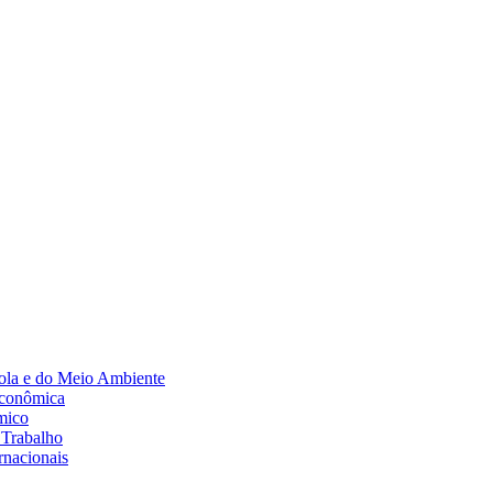
Diminuir fonte
ola e do Meio Ambiente
Econômica
mico
 Trabalho
rnacionais