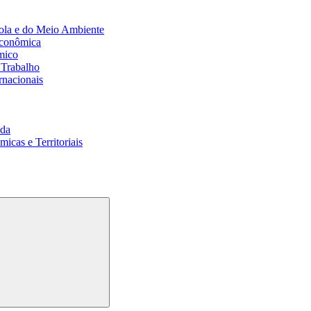
ola e do Meio Ambiente
Econômica
mico
 Trabalho
rnacionais
da
cas e Territoriais
Buscar