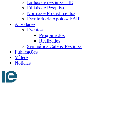
Linhas de pesquisa – IE
Editais de Pesquisa
Normas e Procedimentos
Escritório de Apoio – EAIP
Atividades
Eventos
Programados
Realizados
Seminários Café & Pesquisa
Publicações
Vídeos
Notícias
Menu