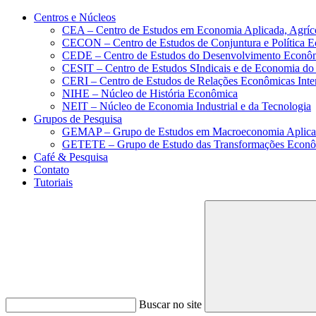
Conteúdo principal
Menu principal
Rodapé
Centros e Núcleos
CEA – Centro de Estudos em Economia Aplicada, Agríc
CECON – Centro de Estudos de Conjuntura e Política 
CEDE – Centro de Estudos do Desenvolvimento Econô
CESIT – Centro de Estudos SIndicais e de Economia do
CERI – Centro de Estudos de Relações Econômicas Inte
NIHE – Núcleo de História Econômica
NEIT – Núcleo de Economia Industrial e da Tecnologia
Grupos de Pesquisa
GEMAP – Grupo de Estudos em Macroeconomia Aplica
GETETE – Grupo de Estudo das Transformações Econômi
Café & Pesquisa
Contato
Tutoriais
Buscar no site