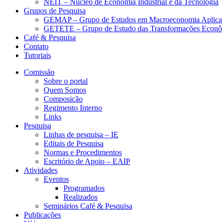
NEIT – Núcleo de Economia Industrial e da Tecnologia
Grupos de Pesquisa
GEMAP – Grupo de Estudos em Macroeconomia Aplica
GETETE – Grupo de Estudo das Transformações Econômi
Café & Pesquisa
Contato
Tutoriais
Comissão
Sobre o portal
Quem Somos
Composição
Regimento Interno
Links
Pesquisa
Linhas de pesquisa – IE
Editais de Pesquisa
Normas e Procedimentos
Escritório de Apoio – EAIP
Atividades
Eventos
Programados
Realizados
Seminários Café & Pesquisa
Publicações