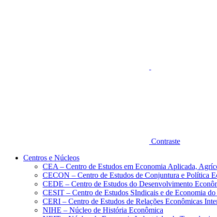
Aumentar fonte
Contraste
Centros e Núcleos
CEA – Centro de Estudos em Economia Aplicada, Agríc
CECON – Centro de Estudos de Conjuntura e Política 
CEDE – Centro de Estudos do Desenvolvimento Econô
CESIT – Centro de Estudos SIndicais e de Economia do
CERI – Centro de Estudos de Relações Econômicas Inte
NIHE – Núcleo de História Econômica