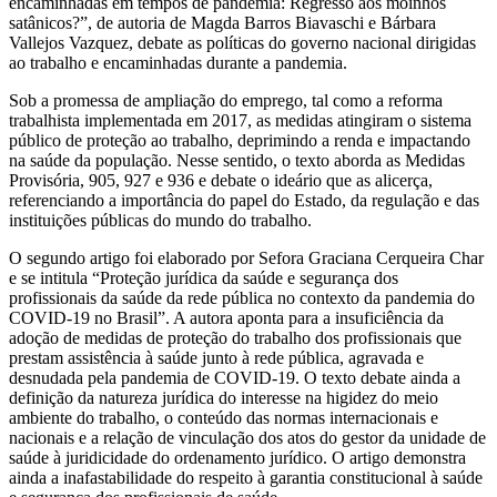
encaminhadas em tempos de pandemia: Regresso aos moinhos
satânicos?”, de autoria de Magda Barros Biavaschi e Bárbara
Vallejos Vazquez, debate as políticas do governo nacional dirigidas
ao trabalho e encaminhadas durante a pandemia.
Sob a promessa de ampliação do emprego, tal como a reforma
trabalhista implementada em 2017, as medidas atingiram o sistema
público de proteção ao trabalho, deprimindo a renda e impactando
na saúde da população. Nesse sentido, o texto aborda as Medidas
Provisória, 905, 927 e 936 e debate o ideário que as alicerça,
referenciando a importância do papel do Estado, da regulação e das
instituições públicas do mundo do trabalho.
O segundo artigo foi elaborado por Sefora Graciana Cerqueira Char
e se intitula “Proteção jurídica da saúde e segurança dos
profissionais da saúde da rede pública no contexto da pandemia do
COVID-19 no Brasil”. A autora aponta para a insuficiência da
adoção de medidas de proteção do trabalho dos profissionais que
prestam assistência à saúde junto à rede pública, agravada e
desnudada pela pandemia de COVID-19. O texto debate ainda a
definição da natureza jurídica do interesse na higidez do meio
ambiente do trabalho, o conteúdo das normas internacionais e
nacionais e a relação de vinculação dos atos do gestor da unidade de
saúde à juridicidade do ordenamento jurídico. O artigo demonstra
ainda a inafastabilidade do respeito à garantia constitucional à saúde