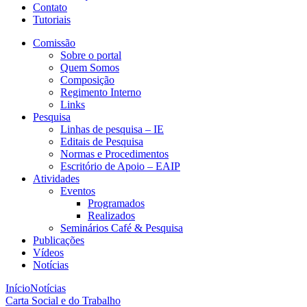
Contato
Tutoriais
Comissão
Sobre o portal
Quem Somos
Composição
Regimento Interno
Links
Pesquisa
Linhas de pesquisa – IE
Editais de Pesquisa
Normas e Procedimentos
Escritório de Apoio – EAIP
Atividades
Eventos
Programados
Realizados
Seminários Café & Pesquisa
Publicações
Vídeos
Notícias
Início
Notícias
Carta Social e do Trabalho