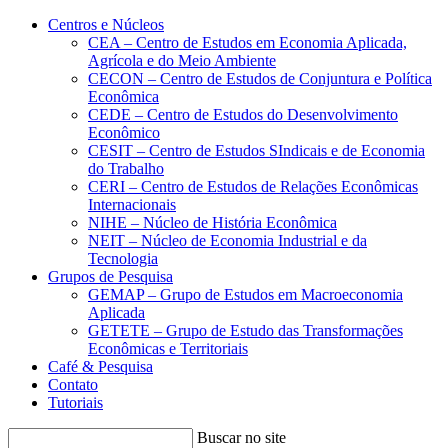
Conteúdo principal
Menu principal
Rodapé
Centros e Núcleos
CEA – Centro de Estudos em Economia Aplicada,
Agrícola e do Meio Ambiente
CECON – Centro de Estudos de Conjuntura e Política
Econômica
CEDE – Centro de Estudos do Desenvolvimento
Econômico
CESIT – Centro de Estudos SIndicais e de Economia
do Trabalho
CERI – Centro de Estudos de Relações Econômicas
Internacionais
NIHE – Núcleo de História Econômica
NEIT – Núcleo de Economia Industrial e da
Tecnologia
Grupos de Pesquisa
GEMAP – Grupo de Estudos em Macroeconomia
Aplicada
GETETE – Grupo de Estudo das Transformações
Econômicas e Territoriais
Café & Pesquisa
Contato
Tutoriais
Buscar no site