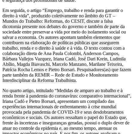
e segurança dos profissionais de saúde.
Em seguida, o artigo “Emprego, trabalho e renda para garantir o
direito à vida”, produzido coletivamente no âmbito do GT –
Mundos do Trabalho: Reformas, do CESIT, discute a falsa
dicotomia presente nos debates do governo e também de parte da
sociedade entre preservar a vida por meio do isolamento social ou
salvar a economia. Os autores apontam também elementos que
contribuem na elaboração de políticas públicas que assegurem
trabalho, renda e o direito à saúde e à vida. O texto contou com a
colaboração direta de Ana Paula Colombi, Anderson Campos,
Bárbara Vallejos Vazquez, Iriana Cadó, José Dari Krein, Ludmila
Abílio, Magda Biavaschi, Marcelo Manzano, Marilane Teixeira,
Patrícia Rocha Lemos e Pietro Borsari. Pesquisadores(as) que fazem
parte também da REMIR – Rede de Estudo e Monitoramento
Interdisciplinar da Reforma Trabalhista.
No quarto artigo, intitulado “Medidas de amparo ao trabalho e à
renda frente à pandemia do coronavírus: comparativo internacional”,
Iriana Cadó e Pietro Borsari, apresentam um compilado das
experiências internacionais de enfrentamento à crise mundial
provocada pela pandemia de COVID-19 e seus desdobramentos
econômicos e sociais. Os autores ressaltam o papel do Estado que,
frente às incertezas e inseguranças geradas, possui o duplo dever de
atuar no controle da epidemia e, ao mesmo tempo, atenuar os
impactos econômicos no país. E por fim, os autores analisam o