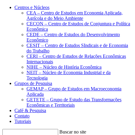
Conteúdo principal
Menu principal
Rodapé
Centros e Núcleos
CEA – Centro de Estudos em Economia Aplicada,
Agrícola e do Meio Ambiente
CECON – Centro de Estudos de Conjuntura e Política
Econômica
CEDE – Centro de Estudos do Desenvolvimento
Econômico
CESIT – Centro de Estudos SIndicais e de Economia
do Trabalho
CERI – Centro de Estudos de Relações Econômicas
Internacionais
NIHE – Núcleo de História Econômica
NEIT – Núcleo de Economia Industrial e da
Tecnologia
Grupos de Pesquisa
GEMAP – Grupo de Estudos em Macroeconomia
Aplicada
GETETE – Grupo de Estudo das Transformações
Econômicas e Territoriais
Café & Pesquisa
Contato
Tutoriais
Buscar no site