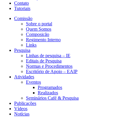
Contato
Tutoriais
Comissão
Sobre o portal
Quem Somos
Composição
Regimento Interno
Links
Pesquisa
Linhas de pesquisa – IE
Editais de Pesquisa
Normas e Procedimentos
Escritório de Apoio – EAIP
Atividades
Eventos
Programados
Realizados
Seminários Café & Pesquisa
Publicações
Vídeos
Notícias
CESIT