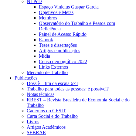
NTPcD
Espaço Vinícius Gaspar Garcia
Objetivos e Metas
Membros
Observatório do Trabalho e Pessoa com
Deficiência
Painel de Acesso Rápido
E-book
Teses e dissertações
Artigos e publicações
Mídia
Censo demográfico 2022
Links Externos
Mercado de Trabalho
Publicações
Dossiê – fim da escala 6×1
Trabalho para todas as pessoas: é possível?
Notas técnicas
RBEST – Revista Brasileira de Economia Social e do
Trabalho
Cadernos do CESIT
Carta Social e do Trabalho
Livros
Artigos Acadêmicos
SEBRAE