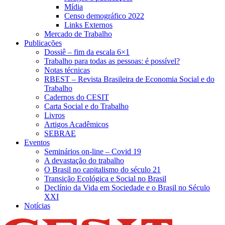
Mídia
Censo demográfico 2022
Links Externos
Mercado de Trabalho
Publicações
Dossiê – fim da escala 6×1
Trabalho para todas as pessoas: é possível?
Notas técnicas
RBEST – Revista Brasileira de Economia Social e do
Trabalho
Cadernos do CESIT
Carta Social e do Trabalho
Livros
Artigos Acadêmicos
SEBRAE
Eventos
Seminários on-line – Covid 19
A devastação do trabalho
O Brasil no capitalismo do século 21
Transição Ecológica e Social no Brasil
Declínio da Vida em Sociedade e o Brasil no Século
XXI
Notícias