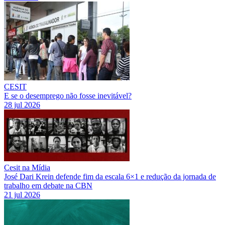
CESIT
E se o desemprego não fosse inevitável?
28 jul 2026
Cesit na Mídia
José Dari Krein defende fim da escala 6×1 e redução da jornada de
trabalho em debate na CBN
21 jul 2026