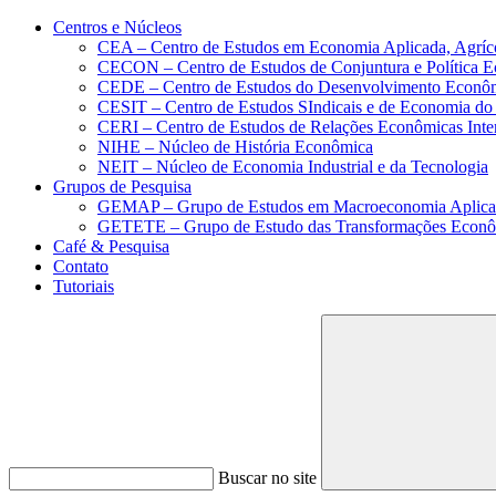
Conteúdo principal
Menu principal
Rodapé
Centros e Núcleos
CEA – Centro de Estudos em Economia Aplicada, Agríc
CECON – Centro de Estudos de Conjuntura e Política 
CEDE – Centro de Estudos do Desenvolvimento Econô
CESIT – Centro de Estudos SIndicais e de Economia do
CERI – Centro de Estudos de Relações Econômicas Inte
NIHE – Núcleo de História Econômica
NEIT – Núcleo de Economia Industrial e da Tecnologia
Grupos de Pesquisa
GEMAP – Grupo de Estudos em Macroeconomia Aplica
GETETE – Grupo de Estudo das Transformações Econômi
Café & Pesquisa
Contato
Tutoriais
Buscar no site