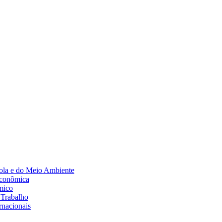
Diminuir fonte
ola e do Meio Ambiente
Econômica
mico
 Trabalho
rnacionais