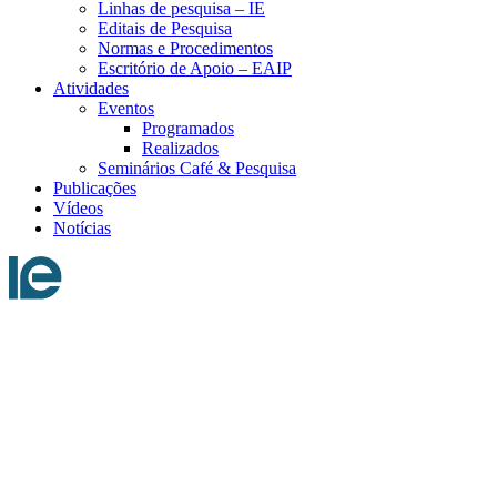
Linhas de pesquisa – IE
Editais de Pesquisa
Normas e Procedimentos
Escritório de Apoio – EAIP
Atividades
Eventos
Programados
Realizados
Seminários Café & Pesquisa
Publicações
Vídeos
Notícias
Menu