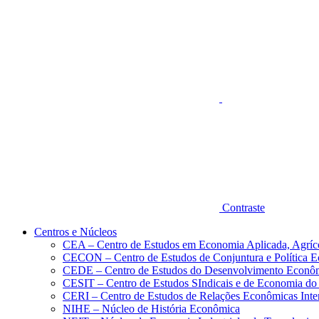
Aumentar fonte
Contraste
Centros e Núcleos
CEA – Centro de Estudos em Economia Aplicada, Agríc
CECON – Centro de Estudos de Conjuntura e Política 
CEDE – Centro de Estudos do Desenvolvimento Econô
CESIT – Centro de Estudos SIndicais e de Economia do
CERI – Centro de Estudos de Relações Econômicas Inte
NIHE – Núcleo de História Econômica