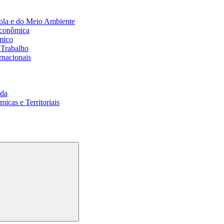
ola e do Meio Ambiente
Econômica
mico
 Trabalho
rnacionais
da
cas e Territoriais
Buscar