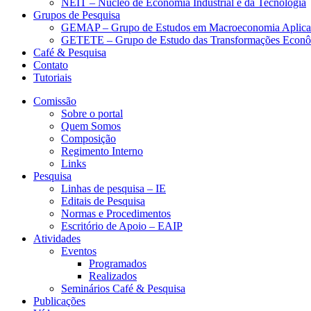
NEIT – Núcleo de Economia Industrial e da Tecnologia
Grupos de Pesquisa
GEMAP – Grupo de Estudos em Macroeconomia Aplica
GETETE – Grupo de Estudo das Transformações Econômi
Café & Pesquisa
Contato
Tutoriais
Comissão
Sobre o portal
Quem Somos
Composição
Regimento Interno
Links
Pesquisa
Linhas de pesquisa – IE
Editais de Pesquisa
Normas e Procedimentos
Escritório de Apoio – EAIP
Atividades
Eventos
Programados
Realizados
Seminários Café & Pesquisa
Publicações