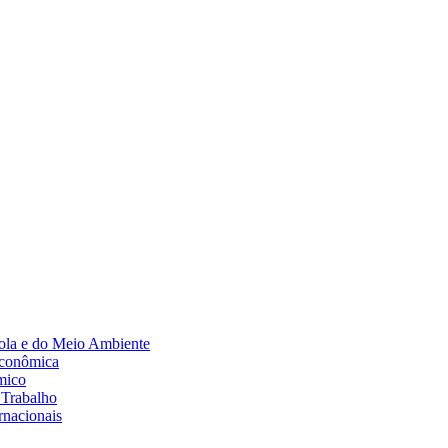
Diminuir fonte
ola e do Meio Ambiente
Econômica
mico
 Trabalho
rnacionais