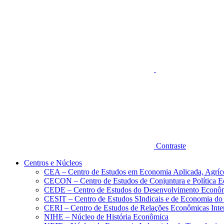
Aumentar fonte
Contraste
Centros e Núcleos
CEA – Centro de Estudos em Economia Aplicada, Agríc
CECON – Centro de Estudos de Conjuntura e Política 
CEDE – Centro de Estudos do Desenvolvimento Econô
CESIT – Centro de Estudos SIndicais e de Economia do
CERI – Centro de Estudos de Relações Econômicas Inte
NIHE – Núcleo de História Econômica