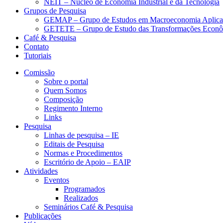
NEIT – Núcleo de Economia Industrial e da Tecnologia
Grupos de Pesquisa
GEMAP – Grupo de Estudos em Macroeconomia Aplica
GETETE – Grupo de Estudo das Transformações Econômi
Café & Pesquisa
Contato
Tutoriais
Comissão
Sobre o portal
Quem Somos
Composição
Regimento Interno
Links
Pesquisa
Linhas de pesquisa – IE
Editais de Pesquisa
Normas e Procedimentos
Escritório de Apoio – EAIP
Atividades
Eventos
Programados
Realizados
Seminários Café & Pesquisa
Publicações