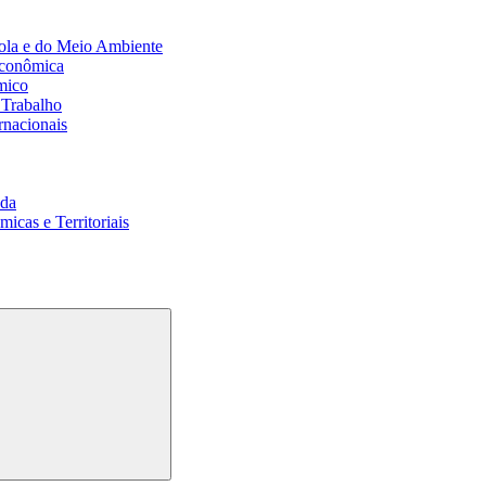
ola e do Meio Ambiente
Econômica
mico
 Trabalho
rnacionais
da
cas e Territoriais
Buscar