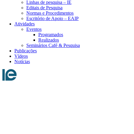
Linhas de pesquisa – IE
Editais de Pesquisa
Normas e Procedimentos
Escritório de Apoio – EAIP
Atividades
Eventos
Programados
Realizados
Seminários Café & Pesquisa
Publicações
Vídeos
Notícias
Menu