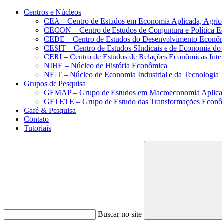
Conteúdo principal
Menu principal
Rodapé
Centros e Núcleos
CEA – Centro de Estudos em Economia Aplicada, Agríc
CECON – Centro de Estudos de Conjuntura e Política 
CEDE – Centro de Estudos do Desenvolvimento Econô
CESIT – Centro de Estudos SIndicais e de Economia do
CERI – Centro de Estudos de Relações Econômicas Inte
NIHE – Núcleo de História Econômica
NEIT – Núcleo de Economia Industrial e da Tecnologia
Grupos de Pesquisa
GEMAP – Grupo de Estudos em Macroeconomia Aplica
GETETE – Grupo de Estudo das Transformações Econômi
Café & Pesquisa
Contato
Tutoriais
Buscar no site