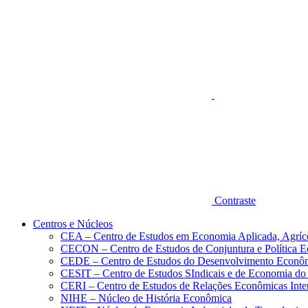
Aumentar fonte
Contraste
Centros e Núcleos
CEA – Centro de Estudos em Economia Aplicada, Agríc
CECON – Centro de Estudos de Conjuntura e Política 
CEDE – Centro de Estudos do Desenvolvimento Econô
CESIT – Centro de Estudos SIndicais e de Economia do
CERI – Centro de Estudos de Relações Econômicas Inte
NIHE – Núcleo de História Econômica