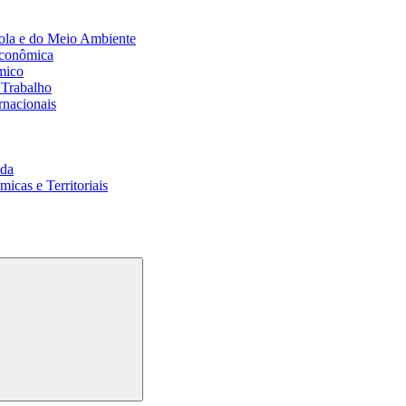
ola e do Meio Ambiente
Econômica
mico
 Trabalho
rnacionais
da
cas e Territoriais
Buscar