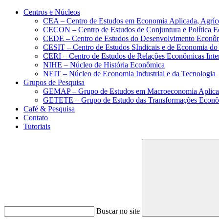
Conteúdo principal
Menu principal
Rodapé
Centros e Núcleos
CEA – Centro de Estudos em Economia Aplicada, Agríc
CECON – Centro de Estudos de Conjuntura e Política 
CEDE – Centro de Estudos do Desenvolvimento Econô
CESIT – Centro de Estudos SIndicais e de Economia do
CERI – Centro de Estudos de Relações Econômicas Inte
NIHE – Núcleo de História Econômica
NEIT – Núcleo de Economia Industrial e da Tecnologia
Grupos de Pesquisa
GEMAP – Grupo de Estudos em Macroeconomia Aplica
GETETE – Grupo de Estudo das Transformações Econômi
Café & Pesquisa
Contato
Tutoriais
Buscar no site