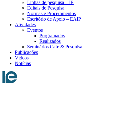
Linhas de pesquisa – IE
Editais de Pesquisa
Normas e Procedimentos
Escritório de Apoio – EAIP
Atividades
Eventos
Programados
Realizados
Seminários Café & Pesquisa
Publicações
Vídeos
Notícias
Menu