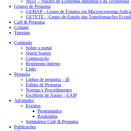
NEIT – Núcleo de Economia Industrial e da Tecnologia
Grupos de Pesquisa
GEMAP – Grupo de Estudos em Macroeconomia Aplica
GETETE – Grupo de Estudo das Transformações Econômi
Café & Pesquisa
Contato
Tutoriais
Comissão
Sobre o portal
Quem Somos
Composição
Regimento Interno
Links
Pesquisa
Linhas de pesquisa – IE
Editais de Pesquisa
Normas e Procedimentos
Escritório de Apoio – EAIP
Atividades
Eventos
Programados
Realizados
Seminários Café & Pesquisa
Publicações