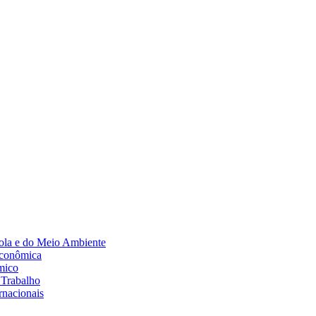
Diminuir fonte
ola e do Meio Ambiente
Econômica
mico
 Trabalho
rnacionais