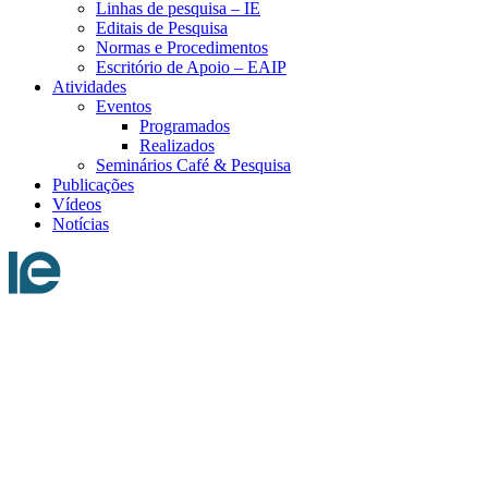
Linhas de pesquisa – IE
Editais de Pesquisa
Normas e Procedimentos
Escritório de Apoio – EAIP
Atividades
Eventos
Programados
Realizados
Seminários Café & Pesquisa
Publicações
Vídeos
Notícias
Menu