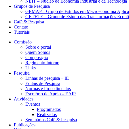
NEIT – Núcleo de Economia Industrial e da Tecnologia
Grupos de Pesquisa
GEMAP – Grupo de Estudos em Macroeconomia Aplica
GETETE – Grupo de Estudo das Transformações Econômi
Café & Pesquisa
Contato
Tutoriais
Comissão
Sobre o portal
Quem Somos
Composição
Regimento Interno
Links
Pesquisa
Linhas de pesquisa – IE
Editais de Pesquisa
Normas e Procedimentos
Escritório de Apoio – EAIP
Atividades
Eventos
Programados
Realizados
Seminários Café & Pesquisa
Publicações