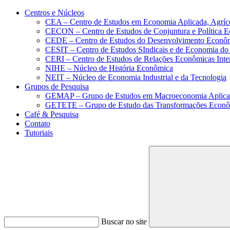
Conteúdo principal
Menu principal
Rodapé
Centros e Núcleos
CEA – Centro de Estudos em Economia Aplicada, Agríc
CECON – Centro de Estudos de Conjuntura e Política 
CEDE – Centro de Estudos do Desenvolvimento Econô
CESIT – Centro de Estudos SIndicais e de Economia do
CERI – Centro de Estudos de Relações Econômicas Inte
NIHE – Núcleo de História Econômica
NEIT – Núcleo de Economia Industrial e da Tecnologia
Grupos de Pesquisa
GEMAP – Grupo de Estudos em Macroeconomia Aplica
GETETE – Grupo de Estudo das Transformações Econômi
Café & Pesquisa
Contato
Tutoriais
Buscar no site