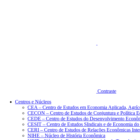
Aumentar fonte
Contraste
Centros e Núcleos
CEA – Centro de Estudos em Economia Aplicada, Agríc
CECON – Centro de Estudos de Conjuntura e Política 
CEDE – Centro de Estudos do Desenvolvimento Econô
CESIT – Centro de Estudos SIndicais e de Economia do
CERI – Centro de Estudos de Relações Econômicas Inte
NIHE – Núcleo de História Econômica