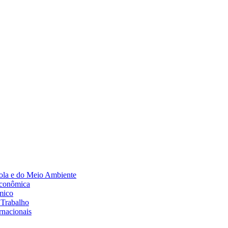
Diminuir fonte
ola e do Meio Ambiente
Econômica
mico
 Trabalho
rnacionais