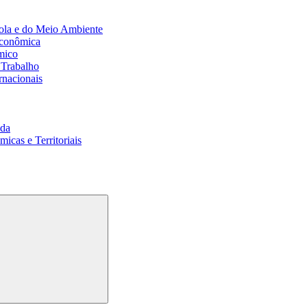
ola e do Meio Ambiente
Econômica
mico
 Trabalho
rnacionais
da
cas e Territoriais
Buscar