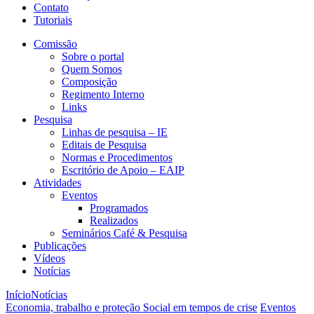
Contato
Tutoriais
Comissão
Sobre o portal
Quem Somos
Composição
Regimento Interno
Links
Pesquisa
Linhas de pesquisa – IE
Editais de Pesquisa
Normas e Procedimentos
Escritório de Apoio – EAIP
Atividades
Eventos
Programados
Realizados
Seminários Café & Pesquisa
Publicações
Vídeos
Notícias
Início
Notícias
Economia, trabalho e proteção Social em tempos de crise
Eventos