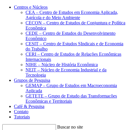
Conteúdo principal
Menu principal
Rodapé
Centros e Núcleos
CEA – Centro de Estudos em Economia Aplicada,
Agrícola e do Meio Ambiente
CECON – Centro de Estudos de Conjuntura e Política
Econômica
CEDE – Centro de Estudos do Desenvolvimento
Econômico
CESIT – Centro de Estudos SIndicais e de Economia
do Trabalho
CERI – Centro de Estudos de Relações Econômicas
Internacionais
NIHE – Núcleo de História Econômica
NEIT – Núcleo de Economia Industrial e da
Tecnologia
Grupos de Pesquisa
GEMAP – Grupo de Estudos em Macroeconomia
Aplicada
GETETE – Grupo de Estudo das Transformações
Econômicas e Territoriais
Café & Pesquisa
Contato
Tutoriais
Buscar no site