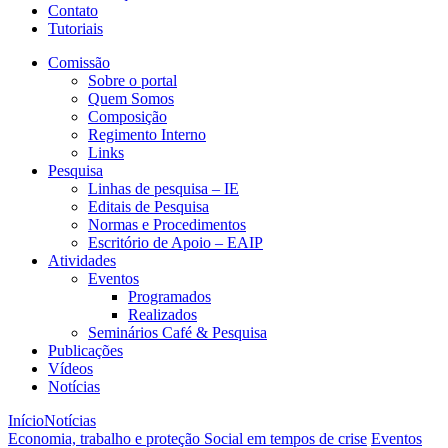
Contato
Tutoriais
Comissão
Sobre o portal
Quem Somos
Composição
Regimento Interno
Links
Pesquisa
Linhas de pesquisa – IE
Editais de Pesquisa
Normas e Procedimentos
Escritório de Apoio – EAIP
Atividades
Eventos
Programados
Realizados
Seminários Café & Pesquisa
Publicações
Vídeos
Notícias
Início
Notícias
Economia, trabalho e proteção Social em tempos de crise
Eventos