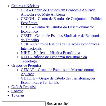
Conteúdo principal
Menu principal
Rodapé
Centros e Núcleos
CEA – Centro de Estudos em Economia Aplicada,
Agrícola e do Meio Ambiente
CECON – Centro de Estudos de Conjuntura e Política
Econômica
CEDE – Centro de Estudos do Desenvolvimento
Econômico
CESIT – Centro de Estudos SIndicais e de Economia
do Trabalho
CERI – Centro de Estudos de Relações Econômicas
Internacionais
NIHE – Núcleo de História Econômica
NEIT – Núcleo de Economia Industrial e da
Tecnologia
Grupos de Pesquisa
GEMAP – Grupo de Estudos em Macroeconomia
Aplicada
GETETE – Grupo de Estudo das Transformações
Econômicas e Territoriais
Café & Pesquisa
Contato
Tutoriais
Buscar no site