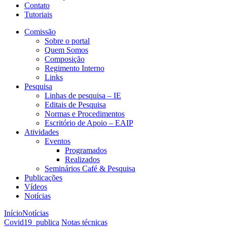
Contato
Tutoriais
Comissão
Sobre o portal
Quem Somos
Composição
Regimento Interno
Links
Pesquisa
Linhas de pesquisa – IE
Editais de Pesquisa
Normas e Procedimentos
Escritório de Apoio – EAIP
Atividades
Eventos
Programados
Realizados
Seminários Café & Pesquisa
Publicações
Vídeos
Notícias
Início
Notícias
Covid19_publica
Notas técnicas