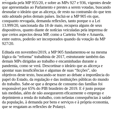
revogada pela MP 955/20, e sobre as MPs 927 e 936, vigentes desde
que apresentadas ao Parlamento e prestes a serem votadas, buscando
desnudar o ideário que as alicerça, de resto na contramão do que tem
sido adotado pelos demais países. Inclui-se a MP 905 eis que,
conquanto revogada, demanda reflexões, tanto porque o a Lei
13.999/20, sancionada dia 18 de maio, recupera alguns de seus
dispositivos, quanto diante de notícias veiculadas pela imprensa de
que certos aspectos dessa MP, como a Carteira Verde e Amarela,
entre outros, poderão ser incorporados quando da votação da MP
927/20.
Editada em novembro/2019, a MP 905 fundamentou-se na mesma
lógica da “reforma” trabalhista de 2017, estruturante também das
demais MPs dirigidas ao trabalho e encaminhadas durante a
pandemia, como se verá. Descortinar o ideário que as alicerça e
apontar suas insuficiências e algumas de suas “ficções”, são
objetivos deste texto, buscando-se trazer ao debate a importância do
papel do Estado, da regulação e das instituições públicas do mundo
do trabalho. Sabe-se que a despesa de consumo das famílias foi
responsável por 65% do PIB brasileiro de 2019. E é justo porque
tais medidas, além de não assegurarem eficazmente o emprego e
deprimirem a renda do trabalho, com nefastas consequências à saúde
da população, à demanda por bens e serviços e à própria economia,
que se resgatam as reflexões de Polanyi.