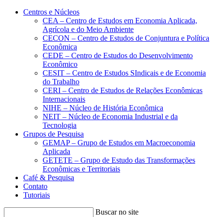
Conteúdo principal
Menu principal
Rodapé
Centros e Núcleos
CEA – Centro de Estudos em Economia Aplicada,
Agrícola e do Meio Ambiente
CECON – Centro de Estudos de Conjuntura e Política
Econômica
CEDE – Centro de Estudos do Desenvolvimento
Econômico
CESIT – Centro de Estudos SIndicais e de Economia
do Trabalho
CERI – Centro de Estudos de Relações Econômicas
Internacionais
NIHE – Núcleo de História Econômica
NEIT – Núcleo de Economia Industrial e da
Tecnologia
Grupos de Pesquisa
GEMAP – Grupo de Estudos em Macroeconomia
Aplicada
GETETE – Grupo de Estudo das Transformações
Econômicas e Territoriais
Café & Pesquisa
Contato
Tutoriais
Buscar no site