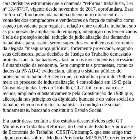
características estruturais que a chamada “reforma” trabalhista, Lei
nº 13.467/17, vigente desde novembro de 2017, aprofundara. Essa
“reforma”, fundamentada na ideia do encontro direto entre as
vontades dos compradores e vendedores da força de trabalho como
espaço prevalente para regular a relação entre capital e trabalho, sob
as promessas de ampliação do emprego, integração dos terceirizados
à tela de proteção social, redução da judicialização das demandas
trabalhistas para, assim, serem superados os problemas decorrentes
da alegada “insegurança jurídica”, fortemente provocada, segundo
seus defensores, pelas decisões da Justiça do Trabalho demasiado
protetivas aos trabalhadores, afastando os investimentos necessários
à dinamização da economia. Sem cumprir tais promessas, como os
dados da PNAD-C evidenciam, atingiu o sistema público de
proteção ao trabalho.3 Sistema que, construído a partir de 1930 em
meio ao processo de industrialização,4 consolidado em 1943 pela
Consolidação das Leis do Trabalho, CLT, foi, com avanços e
recuos, ampliado substantivamente pela Constituição de 1988 que,
alicerçada nos princípios da dignidade humana e do valor social do
trabalho, elevou os direitos trabalhistas à condição de sociais
fundamentais, buscando constituir o Estado Social.
É a partir desse cenário e dos estudos desenvolvidos pelo GT
Mundos do Trabalho: Reformas, do Centro de Estudos Sindicais e
de Economia do Trabalho, CESIT/Unicamp5, que este artigo traz
algumas notas sobre a Medida Provisória, MP 905/19, recentemente