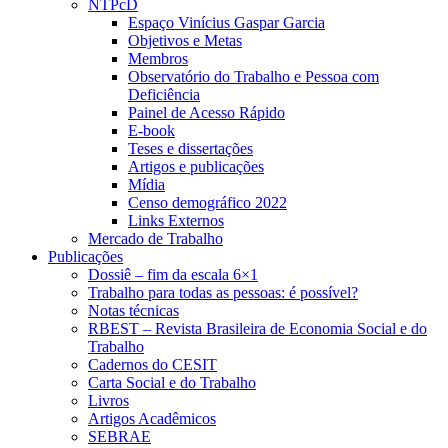
NTPcD
Espaço Vinícius Gaspar Garcia
Objetivos e Metas
Membros
Observatório do Trabalho e Pessoa com
Deficiência
Painel de Acesso Rápido
E-book
Teses e dissertações
Artigos e publicações
Mídia
Censo demográfico 2022
Links Externos
Mercado de Trabalho
Publicações
Dossiê – fim da escala 6×1
Trabalho para todas as pessoas: é possível?
Notas técnicas
RBEST – Revista Brasileira de Economia Social e do
Trabalho
Cadernos do CESIT
Carta Social e do Trabalho
Livros
Artigos Acadêmicos
SEBRAE