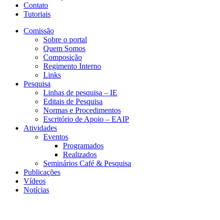
Contato
Tutoriais
Comissão
Sobre o portal
Quem Somos
Composição
Regimento Interno
Links
Pesquisa
Linhas de pesquisa – IE
Editais de Pesquisa
Normas e Procedimentos
Escritório de Apoio – EAIP
Atividades
Eventos
Programados
Realizados
Seminários Café & Pesquisa
Publicações
Vídeos
Notícias
CESIT