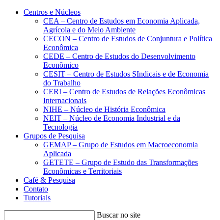
Conteúdo principal
Menu principal
Rodapé
Centros e Núcleos
CEA – Centro de Estudos em Economia Aplicada,
Agrícola e do Meio Ambiente
CECON – Centro de Estudos de Conjuntura e Política
Econômica
CEDE – Centro de Estudos do Desenvolvimento
Econômico
CESIT – Centro de Estudos SIndicais e de Economia
do Trabalho
CERI – Centro de Estudos de Relações Econômicas
Internacionais
NIHE – Núcleo de História Econômica
NEIT – Núcleo de Economia Industrial e da
Tecnologia
Grupos de Pesquisa
GEMAP – Grupo de Estudos em Macroeconomia
Aplicada
GETETE – Grupo de Estudo das Transformações
Econômicas e Territoriais
Café & Pesquisa
Contato
Tutoriais
Buscar no site