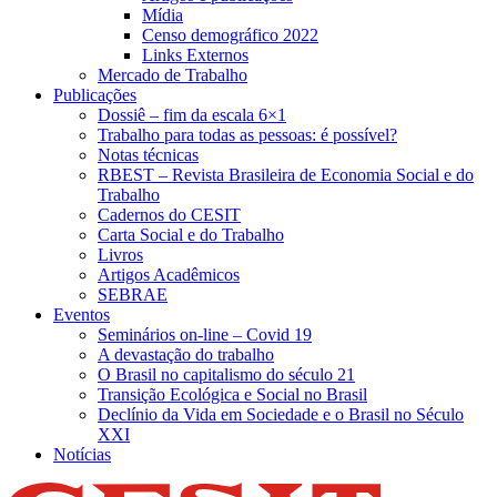
Mídia
Censo demográfico 2022
Links Externos
Mercado de Trabalho
Publicações
Dossiê – fim da escala 6×1
Trabalho para todas as pessoas: é possível?
Notas técnicas
RBEST – Revista Brasileira de Economia Social e do
Trabalho
Cadernos do CESIT
Carta Social e do Trabalho
Livros
Artigos Acadêmicos
SEBRAE
Eventos
Seminários on-line – Covid 19
A devastação do trabalho
O Brasil no capitalismo do século 21
Transição Ecológica e Social no Brasil
Declínio da Vida em Sociedade e o Brasil no Século
XXI
Notícias