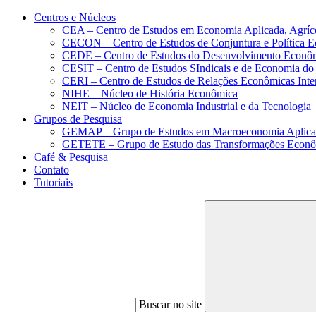
Conteúdo principal
Menu principal
Rodapé
Centros e Núcleos
CEA – Centro de Estudos em Economia Aplicada, Agríc
CECON – Centro de Estudos de Conjuntura e Política 
CEDE – Centro de Estudos do Desenvolvimento Econô
CESIT – Centro de Estudos SIndicais e de Economia do
CERI – Centro de Estudos de Relações Econômicas Inte
NIHE – Núcleo de História Econômica
NEIT – Núcleo de Economia Industrial e da Tecnologia
Grupos de Pesquisa
GEMAP – Grupo de Estudos em Macroeconomia Aplica
GETETE – Grupo de Estudo das Transformações Econômi
Café & Pesquisa
Contato
Tutoriais
Buscar no site