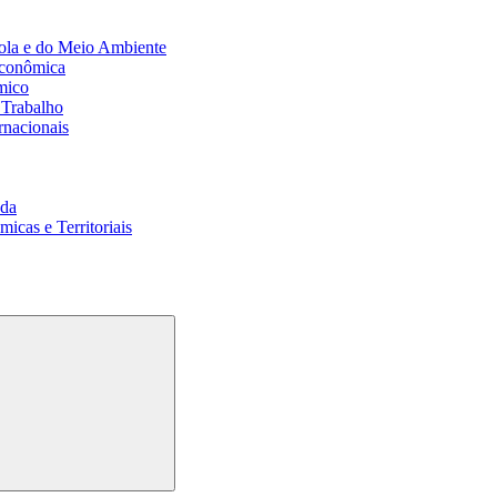
ola e do Meio Ambiente
Econômica
mico
 Trabalho
rnacionais
da
cas e Territoriais
Buscar