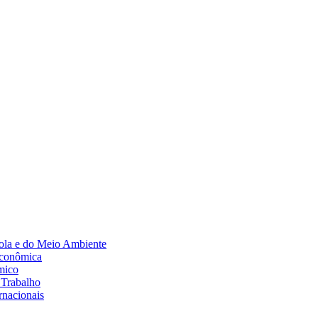
Diminuir fonte
ola e do Meio Ambiente
Econômica
mico
 Trabalho
rnacionais