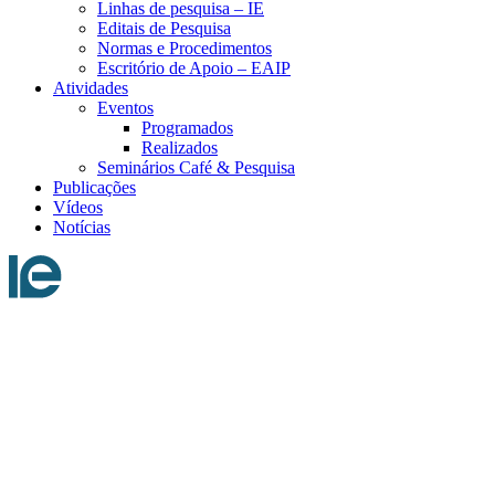
Linhas de pesquisa – IE
Editais de Pesquisa
Normas e Procedimentos
Escritório de Apoio – EAIP
Atividades
Eventos
Programados
Realizados
Seminários Café & Pesquisa
Publicações
Vídeos
Notícias
Menu