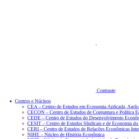
Aumentar fonte
Contraste
Centros e Núcleos
CEA – Centro de Estudos em Economia Aplicada, Agríc
CECON – Centro de Estudos de Conjuntura e Política 
CEDE – Centro de Estudos do Desenvolvimento Econô
CESIT – Centro de Estudos SIndicais e de Economia do
CERI – Centro de Estudos de Relações Econômicas Inte
NIHE – Núcleo de História Econômica