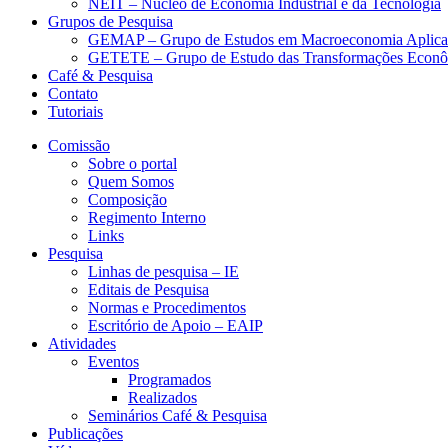
NEIT – Núcleo de Economia Industrial e da Tecnologia
Grupos de Pesquisa
GEMAP – Grupo de Estudos em Macroeconomia Aplica
GETETE – Grupo de Estudo das Transformações Econômi
Café & Pesquisa
Contato
Tutoriais
Comissão
Sobre o portal
Quem Somos
Composição
Regimento Interno
Links
Pesquisa
Linhas de pesquisa – IE
Editais de Pesquisa
Normas e Procedimentos
Escritório de Apoio – EAIP
Atividades
Eventos
Programados
Realizados
Seminários Café & Pesquisa
Publicações