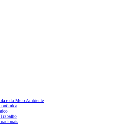
Diminuir fonte
ola e do Meio Ambiente
Econômica
mico
 Trabalho
rnacionais