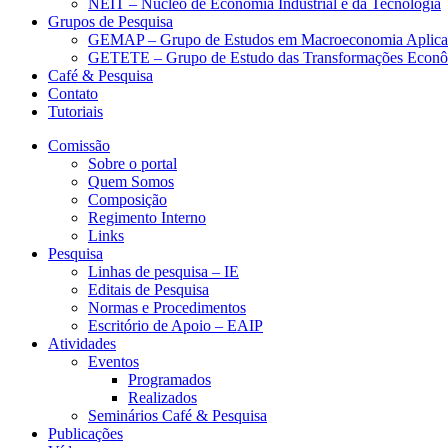
NEIT – Núcleo de Economia Industrial e da Tecnologia
Grupos de Pesquisa
GEMAP – Grupo de Estudos em Macroeconomia Aplica
GETETE – Grupo de Estudo das Transformações Econômi
Café & Pesquisa
Contato
Tutoriais
Comissão
Sobre o portal
Quem Somos
Composição
Regimento Interno
Links
Pesquisa
Linhas de pesquisa – IE
Editais de Pesquisa
Normas e Procedimentos
Escritório de Apoio – EAIP
Atividades
Eventos
Programados
Realizados
Seminários Café & Pesquisa
Publicações