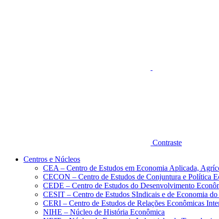
Aumentar fonte
Contraste
Centros e Núcleos
CEA – Centro de Estudos em Economia Aplicada, Agríc
CECON – Centro de Estudos de Conjuntura e Política 
CEDE – Centro de Estudos do Desenvolvimento Econô
CESIT – Centro de Estudos SIndicais e de Economia do
CERI – Centro de Estudos de Relações Econômicas Inte
NIHE – Núcleo de História Econômica