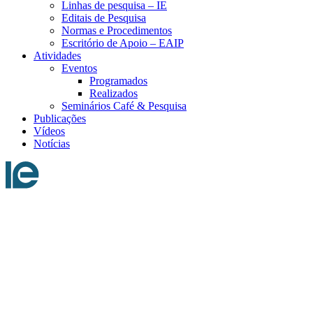
Linhas de pesquisa – IE
Editais de Pesquisa
Normas e Procedimentos
Escritório de Apoio – EAIP
Atividades
Eventos
Programados
Realizados
Seminários Café & Pesquisa
Publicações
Vídeos
Notícias
Menu