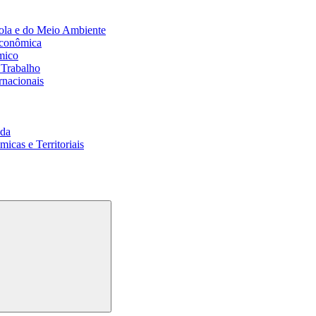
ola e do Meio Ambiente
Econômica
mico
 Trabalho
rnacionais
da
cas e Territoriais
Buscar