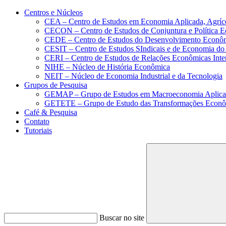
Conteúdo principal
Menu principal
Rodapé
Centros e Núcleos
CEA – Centro de Estudos em Economia Aplicada, Agríc
CECON – Centro de Estudos de Conjuntura e Política 
CEDE – Centro de Estudos do Desenvolvimento Econô
CESIT – Centro de Estudos SIndicais e de Economia do
CERI – Centro de Estudos de Relações Econômicas Inte
NIHE – Núcleo de História Econômica
NEIT – Núcleo de Economia Industrial e da Tecnologia
Grupos de Pesquisa
GEMAP – Grupo de Estudos em Macroeconomia Aplica
GETETE – Grupo de Estudo das Transformações Econômi
Café & Pesquisa
Contato
Tutoriais
Buscar no site