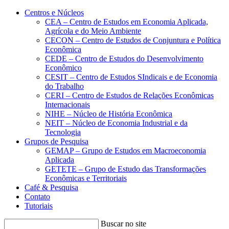
Conteúdo principal
Menu principal
Rodapé
Centros e Núcleos
CEA – Centro de Estudos em Economia Aplicada,
Agrícola e do Meio Ambiente
CECON – Centro de Estudos de Conjuntura e Política
Econômica
CEDE – Centro de Estudos do Desenvolvimento
Econômico
CESIT – Centro de Estudos SIndicais e de Economia
do Trabalho
CERI – Centro de Estudos de Relações Econômicas
Internacionais
NIHE – Núcleo de História Econômica
NEIT – Núcleo de Economia Industrial e da
Tecnologia
Grupos de Pesquisa
GEMAP – Grupo de Estudos em Macroeconomia
Aplicada
GETETE – Grupo de Estudo das Transformações
Econômicas e Territoriais
Café & Pesquisa
Contato
Tutoriais
Buscar no site