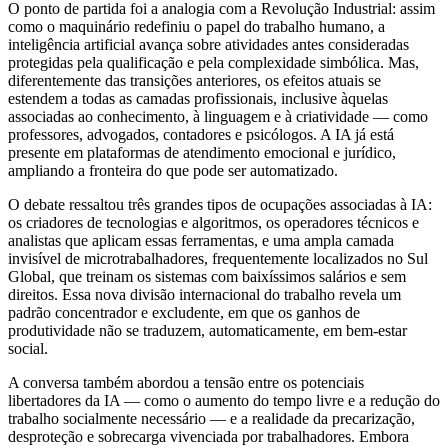
O ponto de partida foi a analogia com a Revolução Industrial: assim
como o maquinário redefiniu o papel do trabalho humano, a
inteligência artificial avança sobre atividades antes consideradas
protegidas pela qualificação e pela complexidade simbólica. Mas,
diferentemente das transições anteriores, os efeitos atuais se
estendem a todas as camadas profissionais, inclusive àquelas
associadas ao conhecimento, à linguagem e à criatividade — como
professores, advogados, contadores e psicólogos. A IA já está
presente em plataformas de atendimento emocional e jurídico,
ampliando a fronteira do que pode ser automatizado.
O debate ressaltou três grandes tipos de ocupações associadas à IA:
os criadores de tecnologias e algoritmos, os operadores técnicos e
analistas que aplicam essas ferramentas, e uma ampla camada
invisível de microtrabalhadores, frequentemente localizados no Sul
Global, que treinam os sistemas com baixíssimos salários e sem
direitos. Essa nova divisão internacional do trabalho revela um
padrão concentrador e excludente, em que os ganhos de
produtividade não se traduzem, automaticamente, em bem-estar
social.
A conversa também abordou a tensão entre os potenciais
libertadores da IA — como o aumento do tempo livre e a redução do
trabalho socialmente necessário — e a realidade da precarização,
desproteção e sobrecarga vivenciada por trabalhadores. Embora