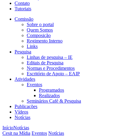
Contato
Tutoriais
Comissão
Sobre o portal
Quem Somos
Composição
Regimento Interno
Links
Pesquisa
Linhas de pesquisa – IE
Editais de Pesquisa
Normas e Procedimentos
Escritório de Apoio – EAIP
Atividades
Eventos
Programados
Realizados
Seminários Café & Pesquisa
Publicações
Vídeos
Notícias
Início
Notícias
Cesit na Mídia
Eventos
Notícias