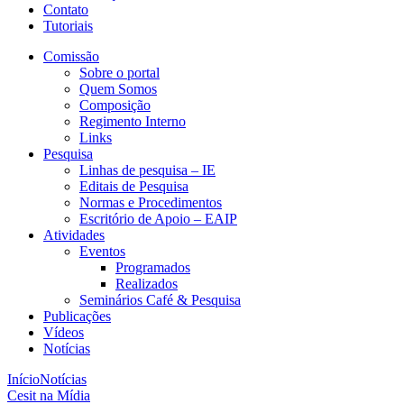
Contato
Tutoriais
Comissão
Sobre o portal
Quem Somos
Composição
Regimento Interno
Links
Pesquisa
Linhas de pesquisa – IE
Editais de Pesquisa
Normas e Procedimentos
Escritório de Apoio – EAIP
Atividades
Eventos
Programados
Realizados
Seminários Café & Pesquisa
Publicações
Vídeos
Notícias
Início
Notícias
Cesit na Mídia