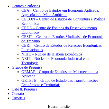
Conteúdo principal
Menu principal
Rodapé
Centros e Núcleos
CEA – Centro de Estudos em Economia Aplicada,
Agrícola e do Meio Ambiente
CECON – Centro de Estudos de Conjuntura e Política
Econômica
CEDE – Centro de Estudos do Desenvolvimento
Econômico
CESIT – Centro de Estudos SIndicais e de Economia
do Trabalho
CERI – Centro de Estudos de Relações Econômicas
Internacionais
NIHE – Núcleo de História Econômica
NEIT – Núcleo de Economia Industrial e da
Tecnologia
Grupos de Pesquisa
GEMAP – Grupo de Estudos em Macroeconomia
Aplicada
GETETE – Grupo de Estudo das Transformações
Econômicas e Territoriais
Café & Pesquisa
Contato
Tutoriais
Buscar no site