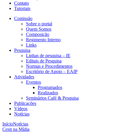
Contato
Tutoriais
Comissão
Sobre o portal
Quem Somos
Composição
Regimento Interno
Links
Pesquisa
Linhas de pesquisa – IE
Editais de Pesquisa
Normas e Procedimentos
Escritório de Apoio – EAIP
Atividades
Eventos
Programados
Realizados
Seminários Café & Pesquisa
Publicações
Vídeos
Notícias
Início
Notícias
Cesit na Mídia