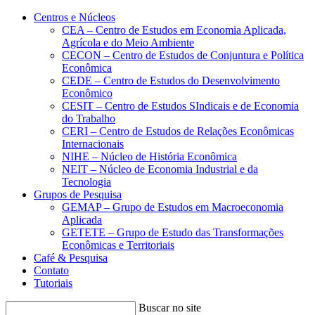
Conteúdo principal
Menu principal
Rodapé
Centros e Núcleos
CEA – Centro de Estudos em Economia Aplicada,
Agrícola e do Meio Ambiente
CECON – Centro de Estudos de Conjuntura e Política
Econômica
CEDE – Centro de Estudos do Desenvolvimento
Econômico
CESIT – Centro de Estudos SIndicais e de Economia
do Trabalho
CERI – Centro de Estudos de Relações Econômicas
Internacionais
NIHE – Núcleo de História Econômica
NEIT – Núcleo de Economia Industrial e da
Tecnologia
Grupos de Pesquisa
GEMAP – Grupo de Estudos em Macroeconomia
Aplicada
GETETE – Grupo de Estudo das Transformações
Econômicas e Territoriais
Café & Pesquisa
Contato
Tutoriais
Buscar no site