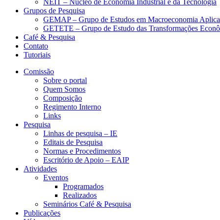
NEIT – Núcleo de Economia Industrial e da Tecnologia
Grupos de Pesquisa
GEMAP – Grupo de Estudos em Macroeconomia Aplica
GETETE – Grupo de Estudo das Transformações Econômi
Café & Pesquisa
Contato
Tutoriais
Comissão
Sobre o portal
Quem Somos
Composição
Regimento Interno
Links
Pesquisa
Linhas de pesquisa – IE
Editais de Pesquisa
Normas e Procedimentos
Escritório de Apoio – EAIP
Atividades
Eventos
Programados
Realizados
Seminários Café & Pesquisa
Publicações