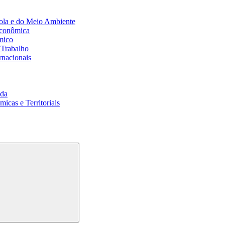
ola e do Meio Ambiente
Econômica
mico
 Trabalho
rnacionais
da
cas e Territoriais
Buscar