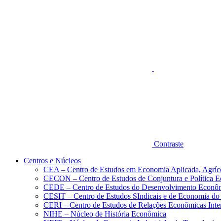
Aumentar fonte
Contraste
Centros e Núcleos
CEA – Centro de Estudos em Economia Aplicada, Agríc
CECON – Centro de Estudos de Conjuntura e Política 
CEDE – Centro de Estudos do Desenvolvimento Econô
CESIT – Centro de Estudos SIndicais e de Economia do
CERI – Centro de Estudos de Relações Econômicas Inte
NIHE – Núcleo de História Econômica