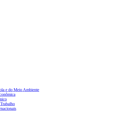
Diminuir fonte
ola e do Meio Ambiente
Econômica
mico
 Trabalho
rnacionais