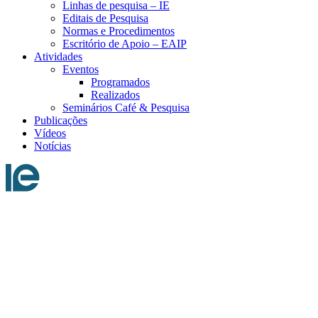
Linhas de pesquisa – IE
Editais de Pesquisa
Normas e Procedimentos
Escritório de Apoio – EAIP
Atividades
Eventos
Programados
Realizados
Seminários Café & Pesquisa
Publicações
Vídeos
Notícias
Menu