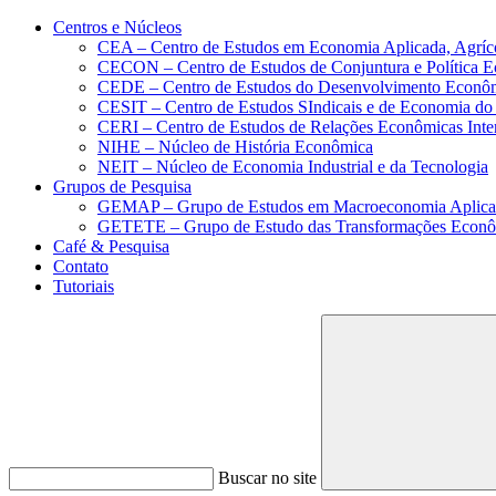
Conteúdo principal
Menu principal
Rodapé
Centros e Núcleos
CEA – Centro de Estudos em Economia Aplicada, Agríc
CECON – Centro de Estudos de Conjuntura e Política 
CEDE – Centro de Estudos do Desenvolvimento Econô
CESIT – Centro de Estudos SIndicais e de Economia do
CERI – Centro de Estudos de Relações Econômicas Inte
NIHE – Núcleo de História Econômica
NEIT – Núcleo de Economia Industrial e da Tecnologia
Grupos de Pesquisa
GEMAP – Grupo de Estudos em Macroeconomia Aplica
GETETE – Grupo de Estudo das Transformações Econômi
Café & Pesquisa
Contato
Tutoriais
Buscar no site