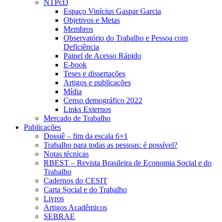
NTPcD
Espaço Vinícius Gaspar Garcia
Objetivos e Metas
Membros
Observatório do Trabalho e Pessoa com
Deficiência
Painel de Acesso Rápido
E-book
Teses e dissertações
Artigos e publicações
Mídia
Censo demográfico 2022
Links Externos
Mercado de Trabalho
Publicações
Dossiê – fim da escala 6×1
Trabalho para todas as pessoas: é possível?
Notas técnicas
RBEST – Revista Brasileira de Economia Social e do
Trabalho
Cadernos do CESIT
Carta Social e do Trabalho
Livros
Artigos Acadêmicos
SEBRAE