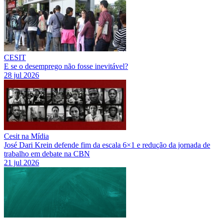
CESIT
E se o desemprego não fosse inevitável?
28 jul 2026
Cesit na Mídia
José Dari Krein defende fim da escala 6×1 e redução da jornada de
trabalho em debate na CBN
21 jul 2026