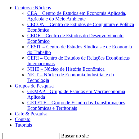
Conteúdo principal
Menu principal
Rodapé
Centros e Núcleos
CEA – Centro de Estudos em Economia Aplicada,
Agrícola e do Meio Ambiente
CECON – Centro de Estudos de Conjuntura e Política
Econômica
CEDE – Centro de Estudos do Desenvolvimento
Econômico
CESIT – Centro de Estudos SIndicais e de Economia
do Trabalho
CERI – Centro de Estudos de Relações Econômicas
Internacionais
NIHE – Núcleo de História Econômica
NEIT – Núcleo de Economia Industrial e da
Tecnologia
Grupos de Pesquisa
GEMAP – Grupo de Estudos em Macroeconomia
Aplicada
GETETE – Grupo de Estudo das Transformações
Econômicas e Territoriais
Café & Pesquisa
Contato
Tutoriais
Buscar no site