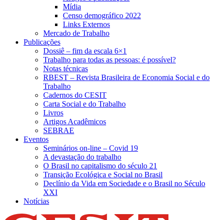
Mídia
Censo demográfico 2022
Links Externos
Mercado de Trabalho
Publicações
Dossiê – fim da escala 6×1
Trabalho para todas as pessoas: é possível?
Notas técnicas
RBEST – Revista Brasileira de Economia Social e do
Trabalho
Cadernos do CESIT
Carta Social e do Trabalho
Livros
Artigos Acadêmicos
SEBRAE
Eventos
Seminários on-line – Covid 19
A devastação do trabalho
O Brasil no capitalismo do século 21
Transição Ecológica e Social no Brasil
Declínio da Vida em Sociedade e o Brasil no Século
XXI
Notícias