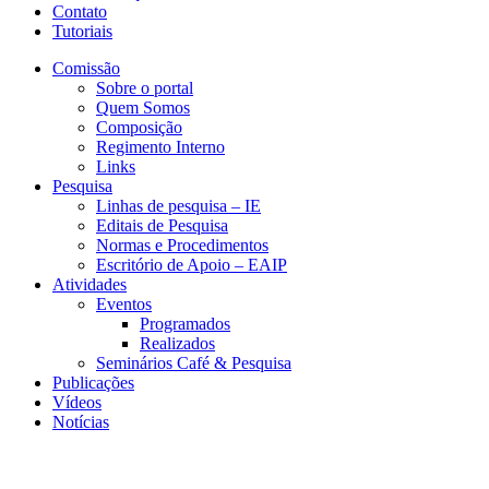
Contato
Tutoriais
Comissão
Sobre o portal
Quem Somos
Composição
Regimento Interno
Links
Pesquisa
Linhas de pesquisa – IE
Editais de Pesquisa
Normas e Procedimentos
Escritório de Apoio – EAIP
Atividades
Eventos
Programados
Realizados
Seminários Café & Pesquisa
Publicações
Vídeos
Notícias
CESIT