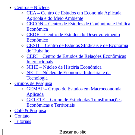
Conteúdo principal
Menu principal
Rodapé
Centros e Núcleos
CEA – Centro de Estudos em Economia Aplicada,
Agrícola e do Meio Ambiente
CECON – Centro de Estudos de Conjuntura e Política
Econômica
CEDE – Centro de Estudos do Desenvolvimento
Econômico
CESIT – Centro de Estudos SIndicais e de Economia
do Trabalho
CERI – Centro de Estudos de Relações Econômicas
Internacionais
NIHE – Núcleo de História Econômica
NEIT – Núcleo de Economia Industrial e da
Tecnologia
Grupos de Pesquisa
GEMAP – Grupo de Estudos em Macroeconomia
Aplicada
GETETE – Grupo de Estudo das Transformações
Econômicas e Territoriais
Café & Pesquisa
Contato
Tutoriais
Buscar no site