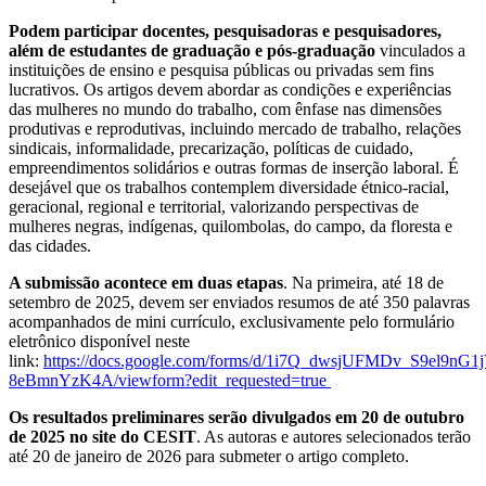
Podem participar docentes, pesquisadoras e pesquisadores,
além de estudantes de graduação e pós-graduação
vinculados a
instituições de ensino e pesquisa públicas ou privadas sem fins
lucrativos. Os artigos devem abordar as condições e experiências
das mulheres no mundo do trabalho, com ênfase nas dimensões
produtivas e reprodutivas, incluindo mercado de trabalho, relações
sindicais, informalidade, precarização, políticas de cuidado,
empreendimentos solidários e outras formas de inserção laboral. É
desejável que os trabalhos contemplem diversidade étnico-racial,
geracional, regional e territorial, valorizando perspectivas de
mulheres negras, indígenas, quilombolas, do campo, da floresta e
das cidades.
A submissão acontece em duas etapas
. Na primeira, até 18 de
setembro de 2025, devem ser enviados resumos de até 350 palavras
acompanhados de mini currículo, exclusivamente pelo formulário
eletrônico disponível neste
link:
https://docs.google.com/forms/d/1i7Q_dwsjUFMDv_S9el9nG
8eBmnYzK4A/viewform?edit_requested=true
Os resultados preliminares serão divulgados em 20 de outubro
de 2025 no site do CESIT
. As autoras e autores selecionados terão
até 20 de janeiro de 2026 para submeter o artigo completo.