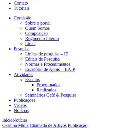
Contato
Tutoriais
Comissão
Sobre o portal
Quem Somos
Composição
Regimento Interno
Links
Pesquisa
Linhas de pesquisa – IE
Editais de Pesquisa
Normas e Procedimentos
Escritório de Apoio – EAIP
Atividades
Eventos
Programados
Realizados
Seminários Café & Pesquisa
Publicações
Vídeos
Notícias
Início
Notícias
Cesit na Mídia
Chamada de Artigos
Publicação