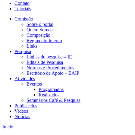
Contato
Tutoriais
Comissão
Sobre o portal
Quem Somos
Composição
Regimento Interno
Links
Pesquisa
Linhas de pesquisa – IE
Editais de Pesquisa
Normas e Procedimentos
Escritório de Apoio – EAIP
Atividades
Eventos
Programados
Realizados
Seminários Café & Pesquisa
Publicações
Vídeos
Notícias
Início