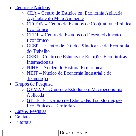
Conteúdo principal
Menu principal
Rodapé
Centros e Núcleos
CEA – Centro de Estudos em Economia Aplicada,
Agrícola e do Meio Ambiente
CECON – Centro de Estudos de Conjuntura e Política
Econômica
CEDE – Centro de Estudos do Desenvolvimento
Econômico
CESIT – Centro de Estudos SIndicais e de Economia
do Trabalho
CERI – Centro de Estudos de Relações Econômicas
Internacionais
NIHE – Núcleo de História Econômica
NEIT – Núcleo de Economia Industrial e da
Tecnologia
Grupos de Pesquisa
GEMAP – Grupo de Estudos em Macroeconomia
Aplicada
GETETE – Grupo de Estudo das Transformações
Econômicas e Territoriais
Café & Pesquisa
Contato
Tutoriais
Buscar no site