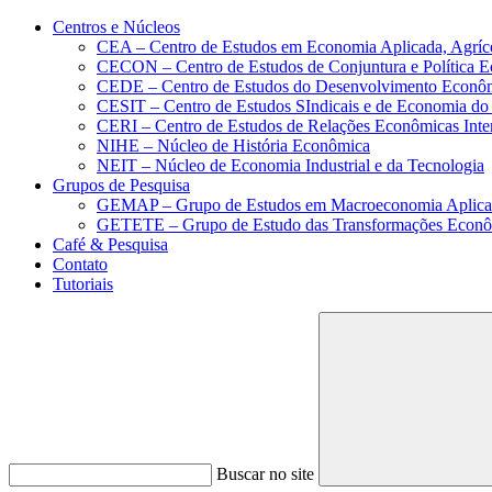
Conteúdo principal
Menu principal
Rodapé
Centros e Núcleos
CEA – Centro de Estudos em Economia Aplicada, Agríc
CECON – Centro de Estudos de Conjuntura e Política 
CEDE – Centro de Estudos do Desenvolvimento Econô
CESIT – Centro de Estudos SIndicais e de Economia do
CERI – Centro de Estudos de Relações Econômicas Inte
NIHE – Núcleo de História Econômica
NEIT – Núcleo de Economia Industrial e da Tecnologia
Grupos de Pesquisa
GEMAP – Grupo de Estudos em Macroeconomia Aplica
GETETE – Grupo de Estudo das Transformações Econômi
Café & Pesquisa
Contato
Tutoriais
Buscar no site