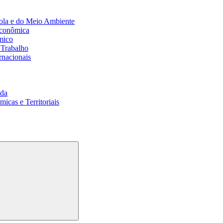
ola e do Meio Ambiente
Econômica
mico
 Trabalho
rnacionais
da
cas e Territoriais
Buscar