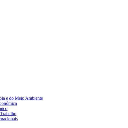
Diminuir fonte
ola e do Meio Ambiente
Econômica
mico
 Trabalho
rnacionais