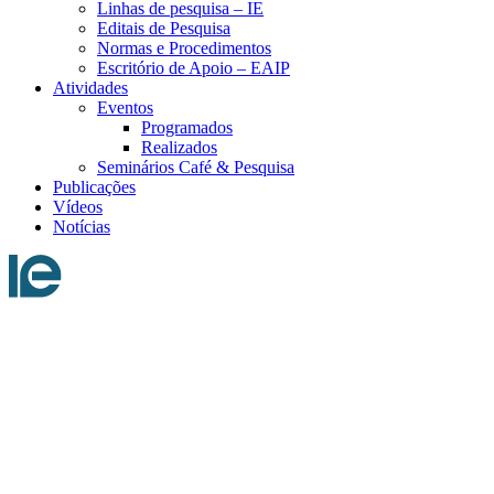
Linhas de pesquisa – IE
Editais de Pesquisa
Normas e Procedimentos
Escritório de Apoio – EAIP
Atividades
Eventos
Programados
Realizados
Seminários Café & Pesquisa
Publicações
Vídeos
Notícias
Menu