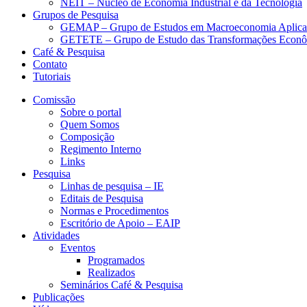
NEIT – Núcleo de Economia Industrial e da Tecnologia
Grupos de Pesquisa
GEMAP – Grupo de Estudos em Macroeconomia Aplica
GETETE – Grupo de Estudo das Transformações Econômi
Café & Pesquisa
Contato
Tutoriais
Comissão
Sobre o portal
Quem Somos
Composição
Regimento Interno
Links
Pesquisa
Linhas de pesquisa – IE
Editais de Pesquisa
Normas e Procedimentos
Escritório de Apoio – EAIP
Atividades
Eventos
Programados
Realizados
Seminários Café & Pesquisa
Publicações