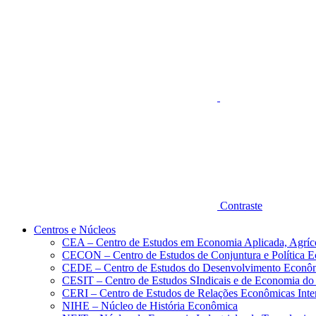
Aumentar fonte
Contraste
Centros e Núcleos
CEA – Centro de Estudos em Economia Aplicada, Agríc
CECON – Centro de Estudos de Conjuntura e Política 
CEDE – Centro de Estudos do Desenvolvimento Econô
CESIT – Centro de Estudos SIndicais e de Economia do
CERI – Centro de Estudos de Relações Econômicas Inte
NIHE – Núcleo de História Econômica