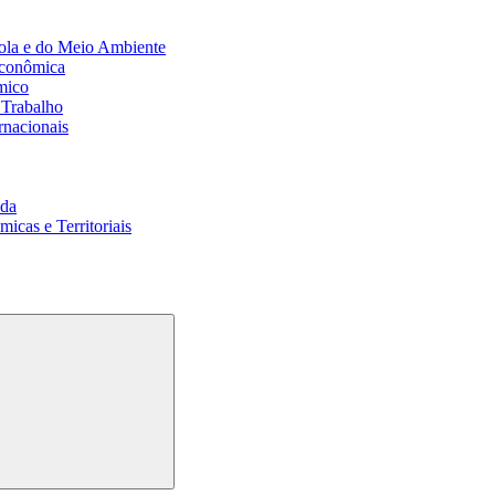
ola e do Meio Ambiente
Econômica
mico
 Trabalho
rnacionais
da
cas e Territoriais
Buscar