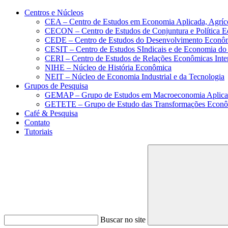
Conteúdo principal
Menu principal
Rodapé
Centros e Núcleos
CEA – Centro de Estudos em Economia Aplicada, Agríc
CECON – Centro de Estudos de Conjuntura e Política 
CEDE – Centro de Estudos do Desenvolvimento Econô
CESIT – Centro de Estudos SIndicais e de Economia do
CERI – Centro de Estudos de Relações Econômicas Inte
NIHE – Núcleo de História Econômica
NEIT – Núcleo de Economia Industrial e da Tecnologia
Grupos de Pesquisa
GEMAP – Grupo de Estudos em Macroeconomia Aplica
GETETE – Grupo de Estudo das Transformações Econômi
Café & Pesquisa
Contato
Tutoriais
Buscar no site