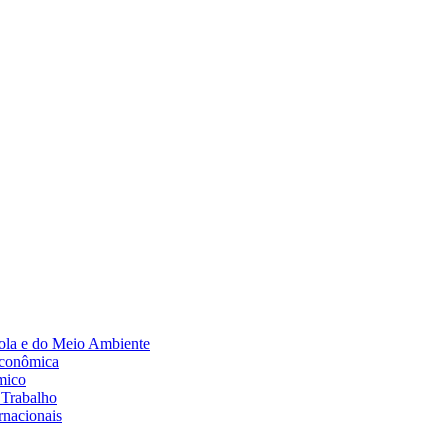
Diminuir fonte
ola e do Meio Ambiente
Econômica
mico
 Trabalho
rnacionais