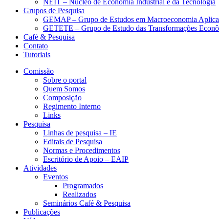
NEIT – Núcleo de Economia Industrial e da Tecnologia
Grupos de Pesquisa
GEMAP – Grupo de Estudos em Macroeconomia Aplica
GETETE – Grupo de Estudo das Transformações Econômi
Café & Pesquisa
Contato
Tutoriais
Comissão
Sobre o portal
Quem Somos
Composição
Regimento Interno
Links
Pesquisa
Linhas de pesquisa – IE
Editais de Pesquisa
Normas e Procedimentos
Escritório de Apoio – EAIP
Atividades
Eventos
Programados
Realizados
Seminários Café & Pesquisa
Publicações