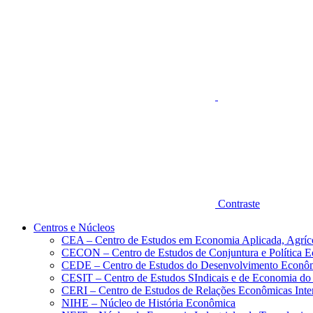
Aumentar fonte
Contraste
Centros e Núcleos
CEA – Centro de Estudos em Economia Aplicada, Agríc
CECON – Centro de Estudos de Conjuntura e Política 
CEDE – Centro de Estudos do Desenvolvimento Econô
CESIT – Centro de Estudos SIndicais e de Economia do
CERI – Centro de Estudos de Relações Econômicas Inte
NIHE – Núcleo de História Econômica