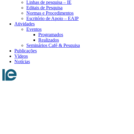
Linhas de pesquisa – IE
Editais de Pesquisa
Normas e Procedimentos
Escritório de Apoio – EAIP
Atividades
Eventos
Programados
Realizados
Seminários Café & Pesquisa
Publicações
Vídeos
Notícias
Menu