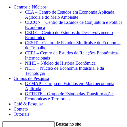
Conteúdo principal
Menu principal
Rodapé
Centros e Núcleos
CEA – Centro de Estudos em Economia Aplicada,
Agrícola e do Meio Ambiente
CECON – Centro de Estudos de Conjuntura e Política
Econômica
CEDE – Centro de Estudos do Desenvolvimento
Econômico
CESIT – Centro de Estudos SIndicais e de Economia
do Trabalho
CERI – Centro de Estudos de Relações Econômicas
Internacionais
NIHE – Núcleo de História Econômica
NEIT – Núcleo de Economia Industrial e da
Tecnologia
Grupos de Pesquisa
GEMAP – Grupo de Estudos em Macroeconomia
Aplicada
GETETE – Grupo de Estudo das Transformações
Econômicas e Territoriais
Café & Pesquisa
Contato
Tutoriais
Buscar no site