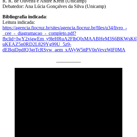
R. R. de Oliveira e André Krein (Unicamp)
Debatedor: Ana Lúcia Gonçalves da Silva (Unicamp)
Bibliografia indicada
:
Leitura indicada:
https://agencia.fiocruz.br/sites/agencia.fiocruz.br/files/u34/livro_-
_cee_-_diagramacao_-_completo.pdf?
fbclid=IwY2xjawEm_y9leHRuA2FlbQIxMAABHeM3S6BKWsK6
uKEAZ5n0RD2L829Yg99U_5z9-
dEBqiDpdfQ3grTcRSvw_aem_xAVyW5ttPV0nVevzWiF0MA
__________