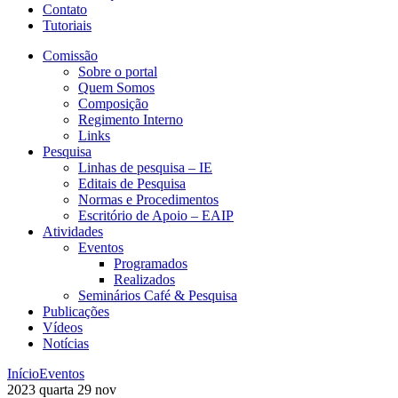
Contato
Tutoriais
Comissão
Sobre o portal
Quem Somos
Composição
Regimento Interno
Links
Pesquisa
Linhas de pesquisa – IE
Editais de Pesquisa
Normas e Procedimentos
Escritório de Apoio – EAIP
Atividades
Eventos
Programados
Realizados
Seminários Café & Pesquisa
Publicações
Vídeos
Notícias
Início
Eventos
2023
quarta
29
nov