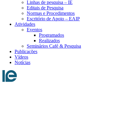
Linhas de pesquisa – IE
Editais de Pesquisa
Normas e Procedimentos
Escritório de Apoio – EAIP
Atividades
Eventos
Programados
Realizados
Seminários Café & Pesquisa
Publicações
Vídeos
Notícias
Menu