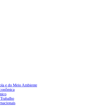
Diminuir fonte
ola e do Meio Ambiente
Econômica
mico
 Trabalho
rnacionais