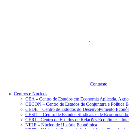
Aumentar fonte
Contraste
Centros e Núcleos
CEA – Centro de Estudos em Economia Aplicada, Agríc
CECON – Centro de Estudos de Conjuntura e Política 
CEDE – Centro de Estudos do Desenvolvimento Econô
CESIT – Centro de Estudos SIndicais e de Economia do
CERI – Centro de Estudos de Relações Econômicas Inte
NIHE – Núcleo de História Econômica