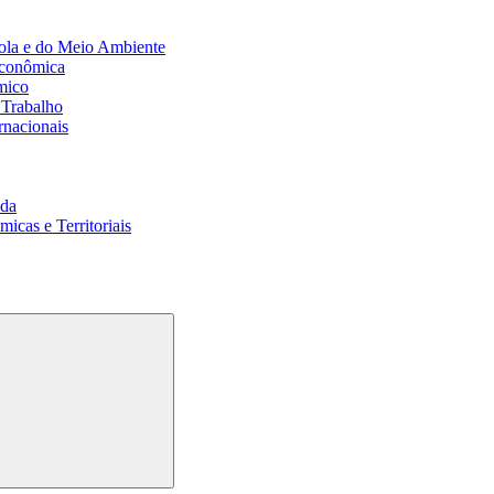
ola e do Meio Ambiente
Econômica
mico
 Trabalho
rnacionais
da
cas e Territoriais
Buscar