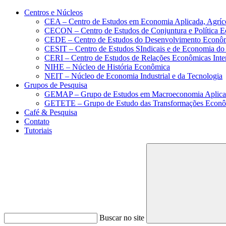
Conteúdo principal
Menu principal
Rodapé
Centros e Núcleos
CEA – Centro de Estudos em Economia Aplicada, Agríc
CECON – Centro de Estudos de Conjuntura e Política 
CEDE – Centro de Estudos do Desenvolvimento Econô
CESIT – Centro de Estudos SIndicais e de Economia do
CERI – Centro de Estudos de Relações Econômicas Inte
NIHE – Núcleo de História Econômica
NEIT – Núcleo de Economia Industrial e da Tecnologia
Grupos de Pesquisa
GEMAP – Grupo de Estudos em Macroeconomia Aplica
GETETE – Grupo de Estudo das Transformações Econômi
Café & Pesquisa
Contato
Tutoriais
Buscar no site