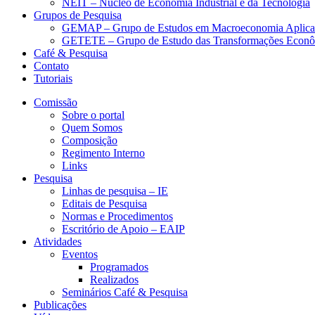
NEIT – Núcleo de Economia Industrial e da Tecnologia
Grupos de Pesquisa
GEMAP – Grupo de Estudos em Macroeconomia Aplica
GETETE – Grupo de Estudo das Transformações Econômi
Café & Pesquisa
Contato
Tutoriais
Comissão
Sobre o portal
Quem Somos
Composição
Regimento Interno
Links
Pesquisa
Linhas de pesquisa – IE
Editais de Pesquisa
Normas e Procedimentos
Escritório de Apoio – EAIP
Atividades
Eventos
Programados
Realizados
Seminários Café & Pesquisa
Publicações