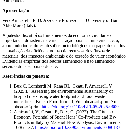
Alimentício”.
Apresentação
:
Vera Amicarelli, PhD, Associate Professor — University of Bari
Aldo Moro (Italy).
A palestra discutirá os fundamentos da economia circular e a
importância de sistemas de mensuração para sua implementação,
abordando indicadores, desafios metodológicos e o papel dos dados
na avaliação da eficiência no uso de recursos, dos fluxos de
materiais, dos impactos ambientais e da geração de valor econômico.
Evidências empíricas dos setores alimentício e não alimentício
servirão de base para o debate.
Referências da palestra:
Bux C, Lombardi M, Rana RL, Geatti P, Amicarelli V
(2025;), “Assessing the environmental sustainability of
hospital diets using water footprint and food waste
indicators”. British Food Journal, Vol. ahead-of-print No.
ahead-of-print.
https://doi.org/10.1108/BFJ-05-2025-0609
Amicarelli, V., Geatti, P., Bux, C. (2023). The Circular
Economy Potential of Spent Hens’ Co-Products and By-
Products in Italy by Material Flow Analysis. Environments,
10(8), 137.
https://doi.org/10.3390/environments10080137