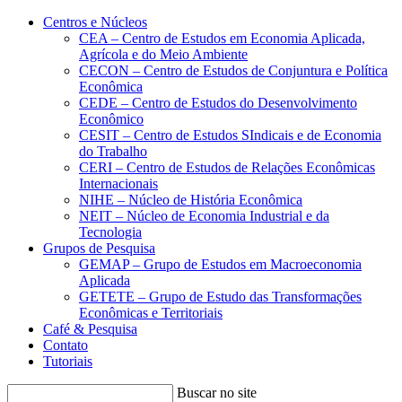
Conteúdo principal
Menu principal
Rodapé
Centros e Núcleos
CEA – Centro de Estudos em Economia Aplicada,
Agrícola e do Meio Ambiente
CECON – Centro de Estudos de Conjuntura e Política
Econômica
CEDE – Centro de Estudos do Desenvolvimento
Econômico
CESIT – Centro de Estudos SIndicais e de Economia
do Trabalho
CERI – Centro de Estudos de Relações Econômicas
Internacionais
NIHE – Núcleo de História Econômica
NEIT – Núcleo de Economia Industrial e da
Tecnologia
Grupos de Pesquisa
GEMAP – Grupo de Estudos em Macroeconomia
Aplicada
GETETE – Grupo de Estudo das Transformações
Econômicas e Territoriais
Café & Pesquisa
Contato
Tutoriais
Buscar no site