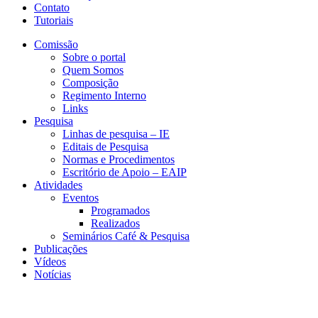
Contato
Tutoriais
Comissão
Sobre o portal
Quem Somos
Composição
Regimento Interno
Links
Pesquisa
Linhas de pesquisa – IE
Editais de Pesquisa
Normas e Procedimentos
Escritório de Apoio – EAIP
Atividades
Eventos
Programados
Realizados
Seminários Café & Pesquisa
Publicações
Vídeos
Notícias
CEA